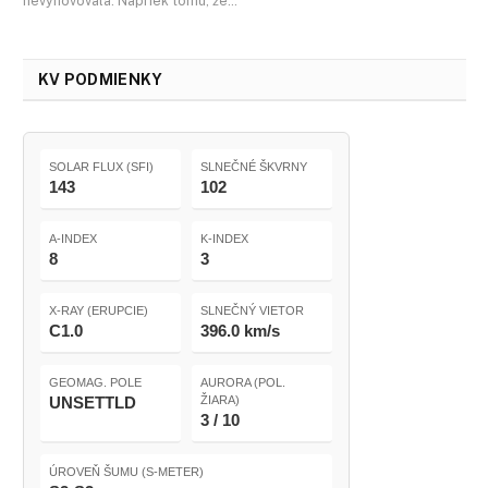
nevyhovovala. Napriek tomu, že…
KV PODMIENKY
SOLAR FLUX (SFI)
SLNEČNÉ ŠKVRNY
143
102
A-INDEX
K-INDEX
8
3
X-RAY (ERUPCIE)
SLNEČNÝ VIETOR
C1.0
396.0 km/s
GEOMAG. POLE
AURORA (POL.
UNSETTLD
ŽIARA)
3 / 10
ÚROVEŇ ŠUMU (S-METER)