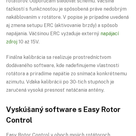
rotátorov. Odporúčam sledovať schému. Väčšina
ťažkostí s funkčnosťou je spôsobená práve nedobrým
nakáblovaním v rotátore. V popise je prípadne uvedená
aj zmena setupu ERC (aktivovanie brzdy) a spôsob
napájania. Väčšinou ERC vyžaduje externý
napájací
zdroj
10 až 15V.
Finálna kalibrácia sa realizuje prostredníctvom
dodávaného software, kde nadefinujeme vlastnosti
rotátora a priradíme napätie zo snímača konkrétnemu
azimutu. Vďaka kalibrácii po 30-tich stupňoch je
zaručená vysoká presnosť natáčania antény.
Vyskúšaný software s Easy Rotor
Control
Easy Rotor Control v oboch mojich rotátoroch