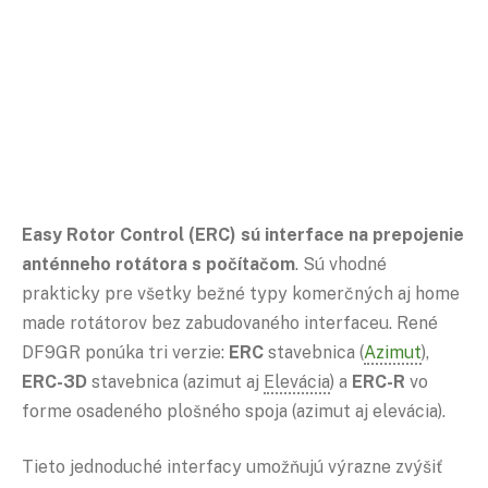
Easy Rotor Control (ERC) sú interface na prepojenie
anténneho rotátora s počítačom
. Sú vhodné
prakticky pre všetky bežné typy komerčných aj home
made rotátorov bez zabudovaného interfaceu. René
DF9GR ponúka tri verzie:
ERC
stavebnica (
Azimut
),
ERC-3D
stavebnica (azimut aj
Elevácia
) a
ERC-R
vo
forme osadeného plošného spoja (azimut aj elevácia).
Tieto jednoduché interfacy umožňujú výrazne zvýšiť