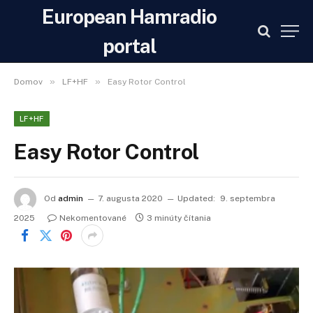
European Hamradio
portal
»
»
Domov
LF+HF
Easy Rotor Control
LF+HF
Easy Rotor Control
Od
admin
7. augusta 2020
Updated:
9. septembra
2025
Nekomentované
3 minúty čítania