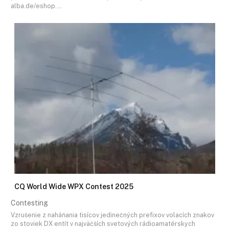
alba.de/eshop.…
CQ World Wide WPX Contest 2025
Contesting
Vzrušenie z naháňania tisícov jedinečných prefixov volacích znakov
zo stoviek DX entít v najväčších svetových rádioamatérskych