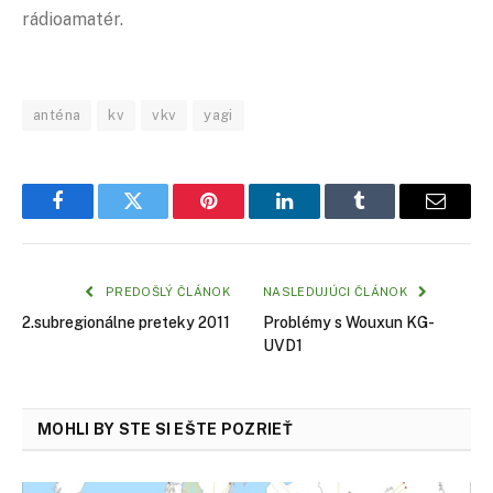
rádioamatér.
anténa
kv
vkv
yagi
Facebook
Twitter
Pinterest
LinkedIn
Tumblr
Email
PREDOŠLÝ ČLÁNOK
NASLEDUJÚCI ČLÁNOK
2.subregionálne preteky 2011
Problémy s Wouxun KG-
UVD1
MOHLI BY STE SI EŠTE POZRIEŤ