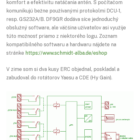
komfort a efektivitu natáčania antén. S počítačom
komunikujú bežne používanými protokolmi DCU-1,
resp. GS232A/B. DF9GR dodáva síce jednoduchý
obslužný software, ale väčšina užívateľov asi využije
túto možnosť priamo z niektorého logu. Zoznam
kompatibilného softwaru a hardwaru nájdete na
stránke
https://www.schmidt-alba.de/eshop
V zime som si dva kusy ERC objednal, poskladal a
zabudoval do rotátorov Yaesu a CDE (Hy Gain).