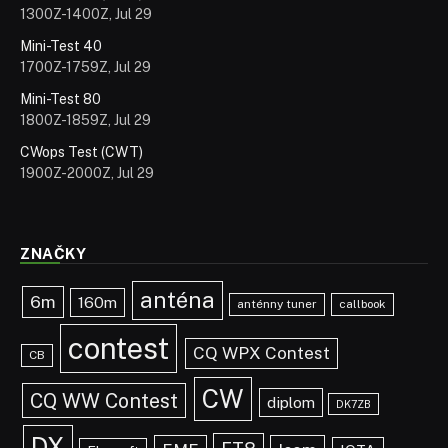
1300Z-1400Z, Jul 29
Mini-Test 40
1700Z-1759Z, Jul 29
Mini-Test 80
1800Z-1859Z, Jul 29
CWops Test (CWT)
1900Z-2000Z, Jul 29
ZNAČKY
anténa
6m
160m
anténny tuner
callbook
contest
CQ WPX Contest
CB
CW
CQ WW Contest
diplom
DK7ZB
DX