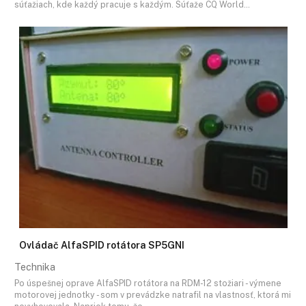
súťažiach, kde každý pracuje s každým. Súťaže CQ World…
Ovládač AlfaSPID rotátora SP5GNI
Technika
Po úspešnej oprave AlfaSPID rotátora na RDM-12 stožiari - výmene
motorovej jednotky - som v prevádzke natrafil na vlastnosť, ktorá mi