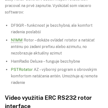
pracoval na prvé zapnutie. Vyskúšal som viacero
softwarov:
DF9GR – funkčnosť je bezchybná, ale komfort
riadenia poslabší
N1MM
Rotor – dokáže ovládať rotator a natáčať
anténu po zadaní prefixu alebo azimutu, no
nezobrazuje aktuálny azimut
HamRadio Deluxe – funguje bezchybne
PSTRotator
AZ – výborný program s obrovským
komfortom natáčania antén. Umožňuje aj remote
riadenie
Video využitia ERC RS232 rotor
interface