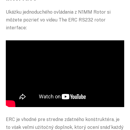
Ukážku jednoduchého ovládania z N1MM Rotor si
môžete pozrieť vo videu The ERC RS232 rotor
interface:
ERC je vhodné pre stredne zdatného konštruktéra, je
to však veľmi užitočný doplnok, ktorý ocení snáď každý