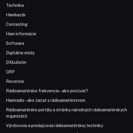
Technika
Hambazár
Contesting
Ham informácie
Software
Digitálne módy
DXbulletin
QRP
Recenzie
Rádioamatérske frekvencie – ako počúvať?
Hamradio – ako začať s rádioamatérstvom
Rádioamatérske portály a stránky národných rádioamatérskych
organizácií
Výrobcovia a predajcovia rádioamatérskej techniky