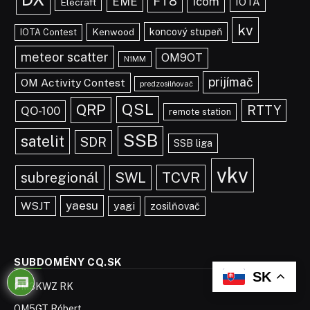
FT8
EME
Icom
IOTA
Elecraft
kv
koncový stupeň
Kenwood
IOTA Contest
meteor scatter
OM9OT
N1MM
prijímač
OM Activity Contest
predzosilňovač
QSL
QRP
RTTY
QO-100
remote station
SSB
satelit
SDR
SSB liga
vkv
TCVR
subregionál
SWL
yaesu
WSJT
yagi
zosilňovač
SUBDOMÉNY CQ.SK
SK
OM3KWZ RK
OM5GT Róbert