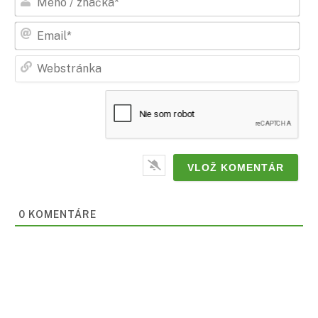
/
zna
Ema
Web
0
KOMENTÁRE