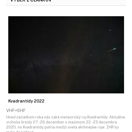
VÝBER Z ČLÁNKOV
Kvadrantídy 2022
VHF+SHF
Hneď začiatkom roka nás čaká meteorický roj Kvadrantídy. Aktuálne
vrcholia Ursidy (17.-26.december s maximom 22.-23.decembra
2021), no Kvadrantídy patria medzi oveľa aktívnejšie roje. ZHR by