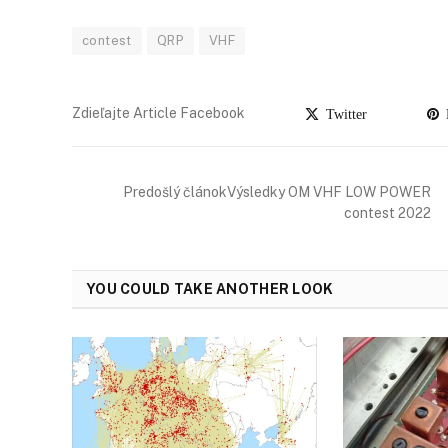
contest
QRP
VHF
Zdieľajte Article Facebook
Twitter
P
Predošlý článokVýsledky OM VHF LOW POWER
contest 2022
YOU COULD TAKE ANOTHER LOOK