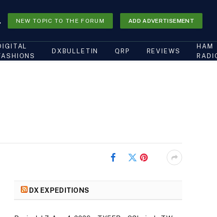
NEW TOPIC TO THE FORUM
ADD ADVERTISEMENT
DIGITAL
HAM
DXBULLETIN
QRP
REVIEWS
FASHIONS
RADI
Facebook
Twitter
Pinterest
DX EXPEDITIONS