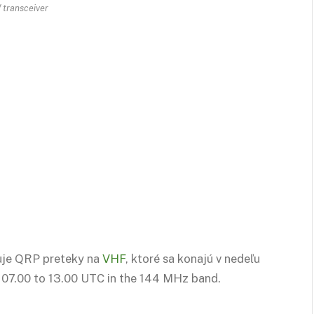
transceiver
zuje QRP preteky na
VHF
, ktoré sa konajú v nedeľu
 07.00 to 13.00 UTC in the 144 MHz band.