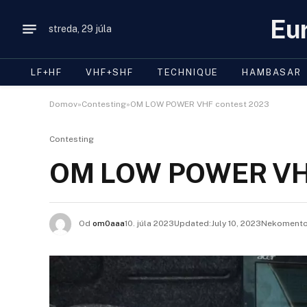
Eu
streda, 29 júla
LF+HF
VHF+SHF
TECHNIQUE
HAMBASAR
Domov»Contesting»OM LOW POWER VHF contest 2023
Contesting
OM LOW POWER VHF
Od
om0aaa
10. júla 2023Updated:
July 10, 2023
Nekomentov