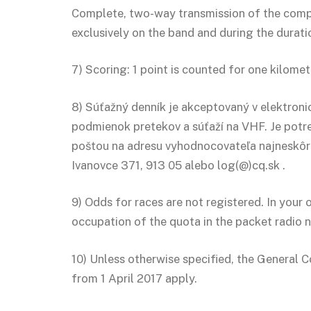
Complete, two-way transmission of the comp
exclusively on the band and during the durat
7) Scoring: 1 point is counted for one kilome
8) Súťažný denník je akceptovaný v elektro
podmienok pretekov a súťaží na VHF. Je potre
poštou na adresu vyhodnocovateľa najneskôr d
Ivanovce 371, 913 05 alebo log(@)cq.sk .
9) Odds for races are not registered. In your o
occupation of the quota in the packet radio n
10) Unless otherwise specified, the General 
from 1 April 2017 apply.