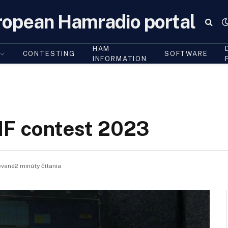
ropean Hamradio portal
HAM
CONTESTING
SOFTWARE
INFORMATION
 contest 2023
ané2 minúty čítania