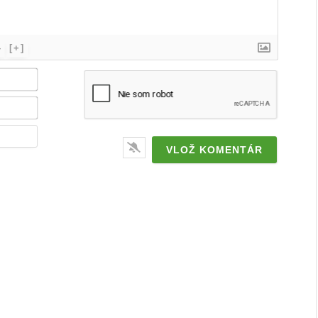
}
[+]
Meno
/
značka*
Email*
Webstránka