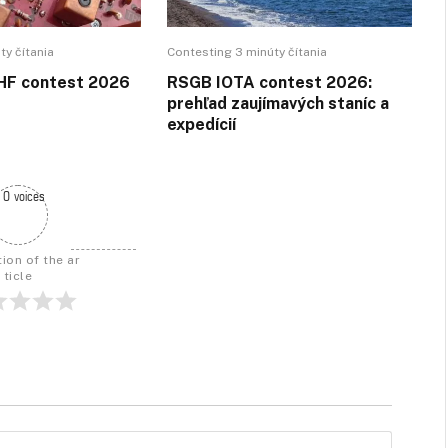
ty čítania
Contesting 3 minúty čítania
HF contest 2026
RSGB IOTA contest 2026:
prehľad zaujímavých staníc a
expedícií
 0 voices
ion of the ar
ticle