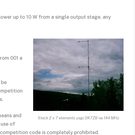
r power up to 10 W from a single output stage, any
from 001 a
 be
ompetition
s.
means and
Stack 2 x 7 elements yagi DK7ZB na 144 MHz
 use of
e competition code is completely prohibited.