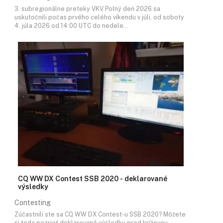
3. subregionálne preteky VKV Poľný deň 2026 sa
uskutočnili počas prvého celého víkendu v júli, od soboty
4. júla 2026 od 14:00 UTC do nedele…
CQ WW DX Contest SSB 2020 - deklarované
výsledky
Contesting
Zúčastnili ste sa CQ WW DX Contest-u SSB 2020? Môžete
si teda pozrieť deklarované výsledky pred krížovou