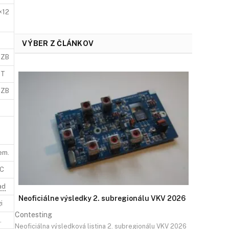
×12
VÝBER Z ČLÁNKOV
7ZB
QT
7ZB
em.
RC
ad
Neoficiálne výsledky 2. subregionálu VKV 2026
i
Contesting
.
Neoficiálna výsledková listina 2. subregionálu VKV 2026