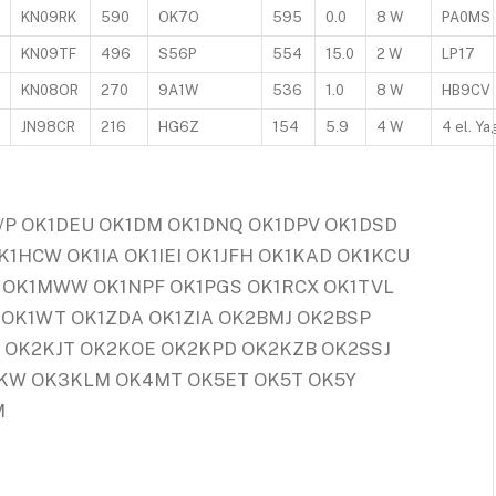
KN09RK
590
OK7O
595
0.0
8 W
PA0MS
KN09TF
496
S56P
554
15.0
2 W
LP17
KN08OR
270
9A1W
536
1.0
8 W
HB9CV
JN98CR
216
HG6Z
154
5.9
4 W
4 el. Ya
/P OK1DEU OK1DM OK1DNQ OK1DPV OK1DSD
K1HCW OK1IA OK1IEI OK1JFH OK1KAD OK1KCU
 OK1MWW OK1NPF OK1PGS OK1RCX OK1TVL
 OK1WT OK1ZDA OK1ZIA OK2BMJ OK2BSP
 OK2KJT OK2KOE OK2KPD OK2KZB OK2SSJ
KW OK3KLM OK4MT OK5ET OK5T OK5Y
M