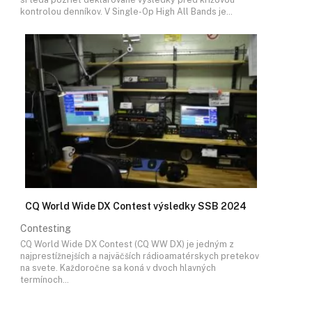
kontrolou denníkov. V Single-Op High All Bands je…
CQ World Wide DX Contest výsledky SSB 2024
Contesting
CQ World Wide DX Contest (CQ WW DX) je jedným z
najprestížnejších a najväčších rádioamatérskych pretekov
na svete. Každoročne sa koná v dvoch hlavných
termínoch…