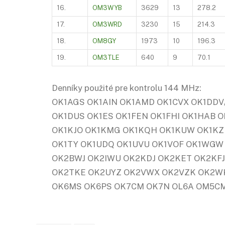
16.
OM3WYB
3629
13
278.2
17.
OM3WRD
3230
15
214.3
18.
OM8GY
1973
10
196.3
19.
OM3TLE
640
9
70.1
Denníky použité pre kontrolu 144 MHz:
OK1AGS OK1AIN OK1AMD OK1CVX OK1DDV
OK1DUS OK1ES OK1FEN OK1FHI OK1HAB O
OK1KJO OK1KMG OK1KQH OK1KUW OK1KZ
OK1TY OK1UDQ OK1UVU OK1VOF OK1WGW
OK2BWJ OK2IWU OK2KDJ OK2KET OK2KFJ
OK2TKE OK2UYZ OK2VWX OK2VZK OK2W
OK6MS OK6PS OK7CM OK7N OL6A OM5C