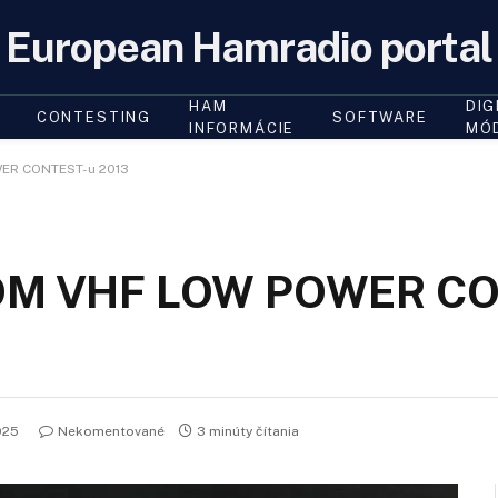
European Hamradio portal
HAM
DIG
CONTESTING
SOFTWARE
INFORMÁCIE
MÓ
WER CONTEST-u 2013
na OM VHF LOW POWER C
025
Nekomentované
3 minúty čítania