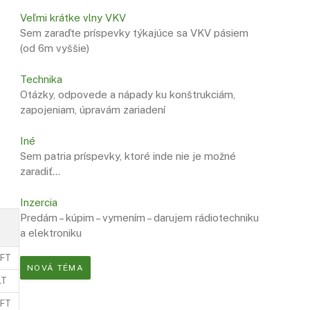
Veľmi krátke vlny VKV
Sem zaraďte príspevky týkajúce sa VKV pásiem
(od 6m vyššie)
Technika
Otázky, odpovede a nápady ku konštrukciám,
zapojeniam, úpravám zariadení
Iné
Sem patria príspevky, ktoré inde nie je možné
zaradiť…
Inzercia
Predám – kúpim – vymením – darujem rádiotechniku
a elektroniku
9FT
NOVÁ TÉMA
LT
9FT