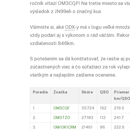
ročník víťazí OM3CQF! Na tretie miesto sa vš
výsledok z JN99eh o značný kus
Všimnite si, aké
ODX
-y má v logu veľké množs
vždy podarí aj s výkonom o rád väčším. Reko
vzdialenosti 846km.
S potešením sa dá konštatovať, že rastie aj 
zúčastnených viac a čo súťažiaci za rok vyle
všetkým a najlepším zašleme ocenenie.
Poradie
Značka
Skóre
QSO
Priemer
km/QSO
1.
OM3CQF
35724
162
219.5
2.
OM3TZO
27183
112
241.7
3.
OM/OK1CRM
21461
96
222.6