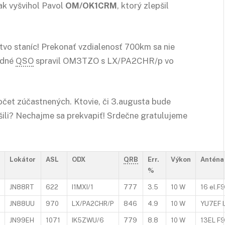
ak vyšvihol Pavol
OM/OK1CRM
, ktorý zlepšil
tvo staníc! Prekonať vzdialenosť 700km sa nie
rdné
QSO
spravil OM3TZO s LX/PA2CHR/p vo
počet zúčastnených. Ktovie, či 3.augusta bude
pšili? Nechajme sa prekvapiť! Srdečne gratulujeme
Lokátor
ASL
ODX
QRB
Err.
Výkon
Anténa
%
JN88RT
622
I1MXI/1
777
3.5
10 W
16 el.F
JN88UU
970
LX/PA2CHR/P
846
4.9
10 W
YU7EF 
JN99EH
1071
IK5ZWU/6
779
8.8
10 W
13EL F