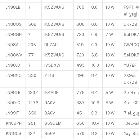
JN98LB
?
IK5ZWU/6
705
8.0
10 W
F9FT, 4
el.
yagi
JN88QS
562
IK5ZWU/6
688
6.6
10 W
DK7ZB
JN98GN
?
IK5ZWU/6
723
0.9
7 W
9el.DK
JN98AH
205
DL7AU
519
0.0
10 W
GW4C
JN88WV
771
IK5ZWU/6
720
3.8
10 W
5el.DK
JN98JD
?
IV3DXW
493
10.0
10 W
YU7EF
JN98NO
330
YT1S
496
8.4
10 W
2X9eL
DK7ZB
JN98LR
1232
IK4ADE
778
6.4
5 W
2 x 9 el
JN99JC
1476
9A0V
437
10.6
5 W
4-el. K
JN99IF
350
9A0V
451
0.3
10 W
7 el.
qu
KN09PH
251
S59DEM
656
18.4
10 W
10el.yag
KN18CS
122
S56P
570
8.2
10 W
Yagi 9el