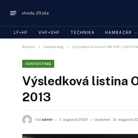
streda, 29 júla
LF+HF
VHF+SHF
TECHNIKA
HAMBAZÁR
»
»
Domov
Contesting
Výsledková listina OM VHF LOW PO
CONTESTING
Výsledková listi
2013
Od
admin
7. augusta 2020
Updated:
21. augusta 2