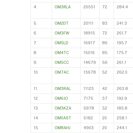
4.
OM3RLA
20551
72
284.4
5.
OM2DT
20111
83
241.3
6.
OM3FW
18915
72
261.7
7.
OM5LD
16917
86
195.7
8.
OM4TC
15016
85
175.7
9.
OM5CC
14679
56
261.1
10.
OM7AC
13678
52
262.0
11.
OM3RAL
11123
42
263.8
12.
OM6JO
7175
37
192.9
13.
OM3KZA
5978
32
185.8
14.
OM0AST
5182
20
258.1
15.
OM8AHJ
4903
20
244.1