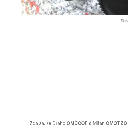
Disp
Zdá sa, že Draho
OM3CQF
a Milan
OM3TZO