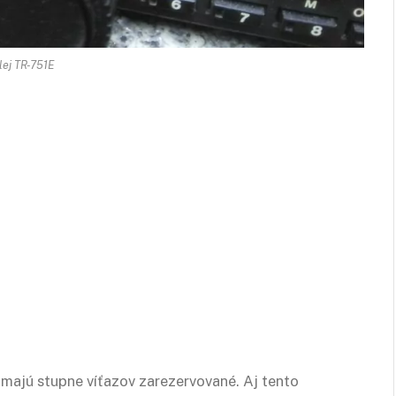
lej TR-751E
majú stupne víťazov zarezervované. Aj tento