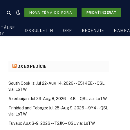
NOVÁ TÉMA DO FÓRA
PRIDAŤ INZERÁT
ITÁLNE
DXBULLETIN
QRP
RECENZIE
HAMRA
DY
DX EXPEDÍCIE
South Cook Is: Jul 22-Aug 14, 2026 -- E51KEE -- QSL
via: LoTW
Azerbaijan: Jul 23-Aug 8, 2026 -- 4K -- QSL via: LoTW
Trinidad and Tobago: Jul 25-Aug 9, 2026 -- 9Y4 -- QSL
via: LoTW
Tuvalu: Aug 3-9, 2026 -- T2JK -- QSL via: LoTW