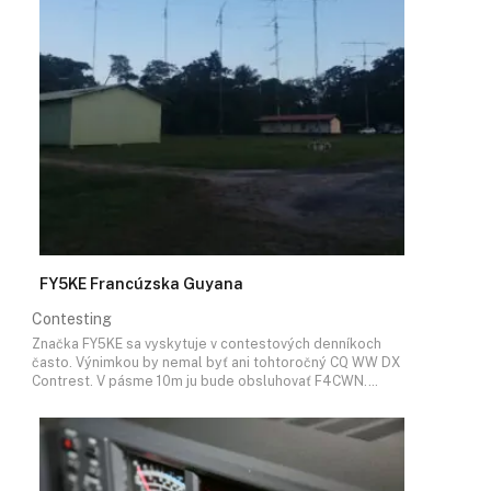
FY5KE Francúzska Guyana
Contesting
Značka FY5KE sa vyskytuje v contestových denníkoch
často. Výnimkou by nemal byť ani tohtoročný CQ WW DX
Contrest. V pásme 10m ju bude obsluhovať F4CWN.…