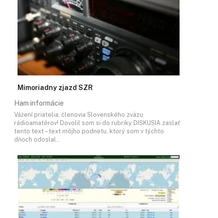
Mimoriadny zjazd SZR
Ham informácie
Vážení priatelia, členovia Slovenského zväzu
rádioamatérov! Dovolil som si do rubriky DISKUSIA zaslať
tento text – text môjho podnetu, ktorý som v týchto
dňoch odoslal…