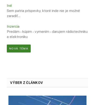
Iné
Sem patria príspevky, ktoré inde nie je možné
zaradiť…
Inzercia
Predám – kúpim – vymením – darujem rádiotechniku
a elektroniku
NOVÁ TÉMA
VÝBER Z ČLÁNKOV