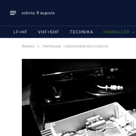
sobota, 8 augusta
LF+HF
VHF+SHF
TECHNIKA
HAMBAZÁR
»
Domov
Hambazár – rádioamatérska inzercia