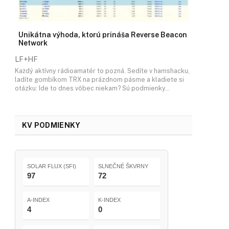
Unikátna výhoda, ktorú prináša Reverse Beacon
Network
LF+HF
Každý aktívny rádioamatér to pozná. Sedíte v hamshacku,
ladíte gombíkom TRX na prázdnom pásme a kladiete si
otázku: Ide to dnes vôbec niekam? Sú podmienky…
KV PODMIENKY
SOLAR FLUX (SFI)
SLNEČNÉ ŠKVRNY
97
72
A-INDEX
K-INDEX
4
0