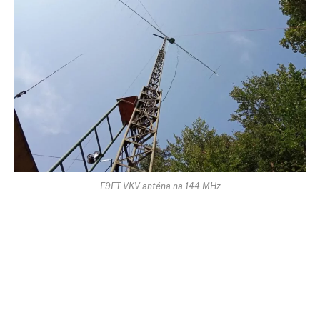
F9FT VKV anténa na 144 MHz