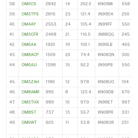
38.
OM0CS
2842
14
202.0
KN09MI
558
39.
OM3TPS
2816
23
121.4
JN99DA
250
40.
OM4AY
2553
24
105.4
JN99FF
550
41.
OM3CFR
2468
21
116.5
JN88QQ
245
42.
OM6AA
1920
19
100.1
JN99LB
465
43.
OM8ACP
1509
20
74.4
KN08QN
300
44.
OM6AJJ
1398
15
92.2
JN99PB
550
45.
OM3ZAH
1186
12
97.8
KN08UO
104
46.
OM8AMR
995
8
123.4
KN09DB
670
47.
OM3THX
989
10
97.9
JN98ET
997
48.
OM8ST
737
13
55.7
KN08PR
331
49.
OM0WT
603
11
53.8
KN08OR
231