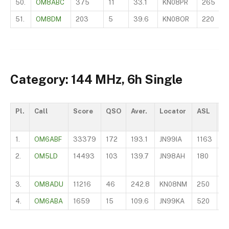
50.
OM8ABC
375
11
33.1
KN08PR
265
51.
OM8DM
203
5
39.6
KN08OR
220
Category: 144 MHz, 6h Single
Pl.
Call
Score
QSO
Aver.
Locator
ASL
O
1.
OM6ABF
33379
172
193.1
JN99IA
1163
I
2.
OM5LD
14493
103
139.7
JN98AH
180
S
3.
OM8ADU
11216
46
242.8
KN08NM
250
S
4.
OM6ABA
1659
15
109.6
JN99KA
520
H