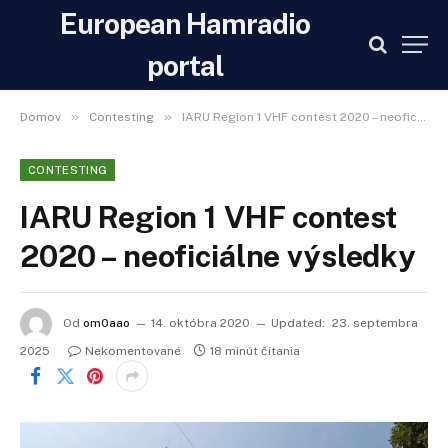
European Hamradio
portal
»
»
Domov
Contesting
IARU Region 1 VHF contest 2020 – neoficiálne výsledky
CONTESTING
IARU Region 1 VHF contest
2020 – neoficiálne výsledky
Od
om0aao
14. októbra 2020
Updated:
23. septembra
2025
Nekomentované
18 minút čítania