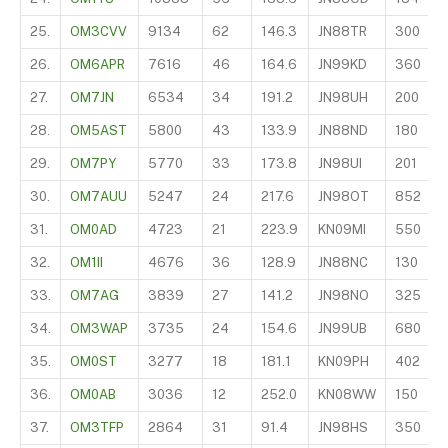
25.
OM3CVV
9134
62
146.3
JN88TR
300
26.
OM6APR
7616
46
164.6
JN99KD
360
27.
OM7JN
6534
34
191.2
JN98UH
200
28.
OM5AST
5800
43
133.9
JN88ND
180
29.
OM7PY
5770
33
173.8
JN98UI
201
30.
OM7AUU
5247
24
217.6
JN98OT
852
31.
OM0AD
4723
21
223.9
KN09MI
550
32.
OM1II
4676
36
128.9
JN88NC
130
33.
OM7AG
3839
27
141.2
JN98NO
325
34.
OM3WAP
3735
24
154.6
JN99UB
680
35.
OM0ST
3277
18
181.1
KN09PH
402
36.
OM0AB
3036
12
252.0
KN08WW
150
37.
OM3TFP
2864
31
91.4
JN98HS
350