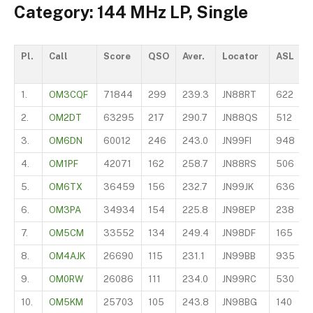
Category: 144 MHz LP, Single
Pl.
Call
Score
QSO
Aver.
Locator
ASL
1.
OM3CQF
71844
299
239.3
JN88RT
622
2.
OM2DT
63295
217
290.7
JN88QS
512
3.
OM6DN
60012
246
243.0
JN99FI
948
4.
OM1PF
42071
162
258.7
JN88RS
506
5.
OM6TX
36459
156
232.7
JN99JK
636
6.
OM3PA
34934
154
225.8
JN98EP
238
7.
OM5CM
33552
134
249.4
JN98DF
165
8.
OM4AJK
26690
115
231.1
JN99BB
935
9.
OM0RW
26086
111
234.0
JN99RC
530
10.
OM5KM
25703
105
243.8
JN98BG
140