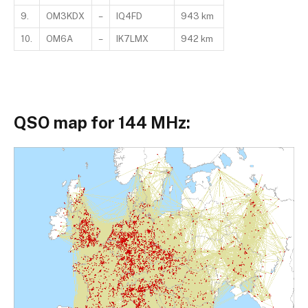
9.
OM3KDX
–
IQ4FD
943 km
10.
OM6A
–
IK7LMX
942 km
QSO map for 144 MHz: