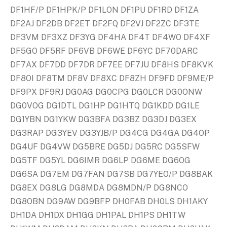
DF1HF/P DF1HPK/P DF1LON DF1PU DF1RD DF1ZA
DF2AJ DF2DB DF2ET DF2FQ DF2VJ DF2ZC DF3TE
DF3VM DF3XZ DF3YG DF4HA DF4T DF4WO DF4XF
DF5GO DF5RF DF6VB DF6WE DF6YC DF70DARC
DF7AX DF7DD DF7DR DF7EE DF7JU DF8HS DF8KVK
DF8OI DF8TM DF8V DF8XC DF8ZH DF9FD DF9ME/P
DF9PX DF9RJ DG0AG DG0CPG DG0LCR DG0ONW
DG0VOG DG1DTL DG1HP DG1HTQ DG1KDD DG1LE
DG1YBN DG1YKW DG3BFA DG3BZ DG3DJ DG3EX
DG3RAP DG3YEV DG3YJB/P DG4CG DG4GA DG4OP
DG4UF DG4VW DG5BRE DG5DJ DG5RC DG5SFW
DG5TF DG5YL DG6IMR DG6LP DG6ME DG6OG
DG6SA DG7EM DG7FAN DG7SB DG7YEO/P DG8BAK
DG8EX DG8LG DG8MDA DG8MDN/P DG8NCO
DG8OBN DG9AW DG9BFP DH0FAB DH0LS DH1AKY
DH1DA DH1DX DH1GG DH1PAL DH1PS DH1TW