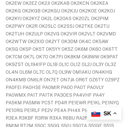
OK2EW OK2EZ OK2JI OK2KAB OK2KCN OK2KEA
OK2KG OK2KGB OK2KGU OK2KJU OK2KOE OK2KOJ
OK2KYJ OK2KYZ OK2L OK2OAS OK2OZL OK2PIM
OK2PWY OK2R OK2SLC OK2SSJ OK2TKE OK2TU
OK2TUH OK2ULP OK2VG OK2VIR OK2VLT OK2VMD
OK2WTW OK2XID OK2YT OK3DM OK4C OK5AW
OK5G OK5P OK5T OK5YY OK5Z OK6M OK6O OK6TT
OK7CM OK7L OK7O OK7PJ OK8KM OK8WW OK9PAT
OK9ZST OL1941FP OL1B OL1C OL1Z OL2J OL3Y OL3Z
OL4N OL6M OL7C OL7Q OL9W OM1AKU ON4KHG
ON4KMB ON6LR ON7ET ON7JA OR6T OZ6TY OZ9PZ
PA0FEI PA0HSE PA0MIR PA0O PA0T PA0VLY
PA0WMX PA1T PA1TK PA3OES PA4VHF PA4Y
PA5KM PA5MW PC5T PD4R PE1EWR PE1KL PE1NYQ
PE1ORG PE1RLF PE2V PE4A PH4X PI4DR PI4Z R3CT
SK
R3EA R3KBF R3RW R3XA R6BU RA2FGG RA3W
RM1M RT2M S50C S50G S50J S50TA S51GF S51S