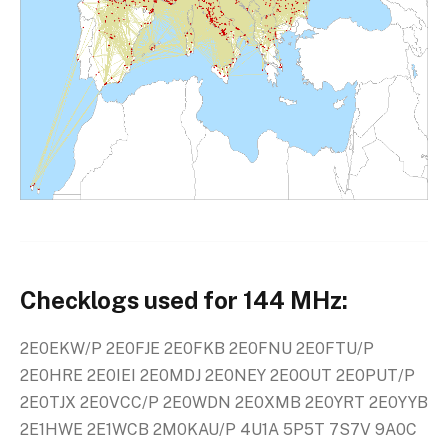
Checklogs used for 144 MHz:
2E0EKW/P 2E0FJE 2E0FKB 2E0FNU 2E0FTU/P
2E0HRE 2E0IEI 2E0MDJ 2E0NEY 2E0OUT 2E0PUT/P
2E0TJX 2E0VCC/P 2E0WDN 2E0XMB 2E0YRT 2E0YYB
2E1HWE 2E1WCB 2M0KAU/P 4U1A 5P5T 7S7V 9A0C