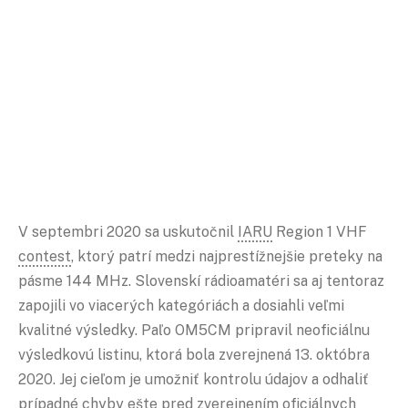
V septembri 2020 sa uskutočnil
IARU
Region 1 VHF
contest
, ktorý patrí medzi najprestížnejšie preteky na
pásme 144 MHz. Slovenskí rádioamatéri sa aj tentoraz
zapojili vo viacerých kategóriách a dosiahli veľmi
kvalitné výsledky. Paľo OM5CM pripravil neoficiálnu
výsledkovú listinu, ktorá bola zverejnená 13. októbra
2020. Jej cieľom je umožniť kontrolu údajov a odhaliť
prípadné chyby ešte pred zverejnením oficiálnych