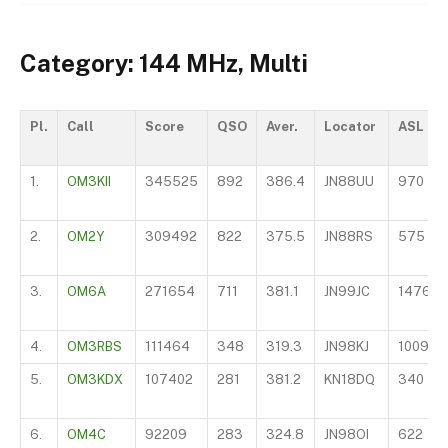
Category: 144 MHz, Multi
Pl.
Call
Score
QSO
Aver.
Locator
ASL
1.
OM3KII
345525
892
386.4
JN88UU
970
2.
OM2Y
309492
822
375.5
JN88RS
575
3.
OM6A
271654
711
381.1
JN99JC
1476
4.
OM3RBS
111464
348
319.3
JN98KJ
1009
5.
OM3KDX
107402
281
381.2
KN18DQ
340
6.
OM4C
92209
283
324.8
JN98OI
622