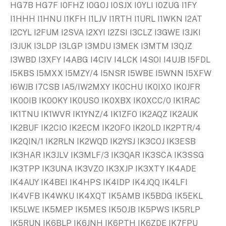
HG7B HG7F I0FHZ I0GOJ I0SJX I0YLI I0ZUG I1FY
I1HHH I1HNU I1KFH I1LJV I1RTH I1URL I1WKN I2AT
I2CYL I2FUM I2SVA I2XYI I2ZSI I3CLZ I3GWE I3JKI
I3JUK I3LDP I3LGP I3MDU I3MEK I3MTM I3QJZ
I3WBD I3XFY I4ABG I4CIV I4LCK I4SOI I4UJB I5FDL
I5KBS I5MXX I5MZY/4 I5NSR I5WBE I5WNN I5XFW
I6WJB I7CSB IA5/IW2MXY IK0CHU IK0IXO IK0JFR
IK0OIB IK0OKY IK0USO IK0XBX IK0XCC/0 IK1RAC
IK1TNU IK1WVR IK1YNZ/4 IK1ZFO IK2AQZ IK2AUK
IK2BUF IK2CIO IK2ECM IK2OFO IK2OLD IK2PTR/4
IK2QIN/1 IK2RLN IK2WQD IK2YSJ IK3COJ IK3ESB
IK3HAR IK3JLV IK3MLF/3 IK3QAR IK3SCA IK3SSG
IK3TPP IK3UNA IK3VZO IK3XJP IK3XTY IK4ADE
IK4AUY IK4BEI IK4HPS IK4IDP IK4JQQ IK4LFI
IK4VFB IK4WKU IK4XQT IK5AMB IK5BDG IK5EKL
IK5LWE IK5MEP IK5MES IK5OJB IK5PWS IK5RLP
IK5RUN IK6BLP IK6JNH IK6PTH IK6ZDE IK7FPU