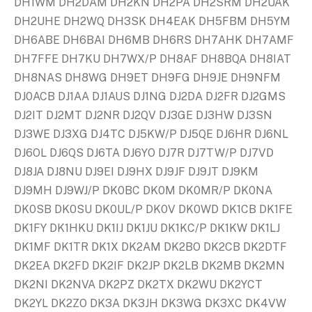
DH1WM DH2DAM DH2KN DH2PA DH2SRM DH2UAK
DH2UHE DH2WQ DH3SK DH4EAK DH5FBM DH5YM
DH6ABE DH6BAI DH6MB DH6RS DH7AHK DH7AMF
DH7FFE DH7KU DH7WX/P DH8AF DH8BQA DH8IAT
DH8NAS DH8WG DH9ET DH9FG DH9JE DH9NFM
DJ0ACB DJ1AA DJ1AUS DJ1NG DJ2DA DJ2FR DJ2GMS
DJ2IT DJ2MT DJ2NR DJ2QV DJ3GE DJ3HW DJ3SN
DJ3WE DJ3XG DJ4TC DJ5KW/P DJ5QE DJ6HR DJ6NL
DJ6OL DJ6QS DJ6TA DJ6YO DJ7R DJ7TW/P DJ7VD
DJ8JA DJ8NU DJ9EI DJ9HX DJ9JF DJ9JT DJ9KM
DJ9MH DJ9WJ/P DK0BC DK0M DK0MR/P DK0NA
DK0SB DK0SU DK0UL/P DK0V DK0WD DK1CB DK1FE
DK1FY DK1HKU DK1IJ DK1JU DK1KC/P DK1KW DK1LJ
DK1MF DK1TR DK1X DK2AM DK2BO DK2CB DK2DTF
DK2EA DK2FD DK2IF DK2JP DK2LB DK2MB DK2MN
DK2NI DK2NVA DK2PZ DK2TX DK2WU DK2YCT
DK2YL DK2ZO DK3A DK3JH DK3WG DK3XC DK4VW