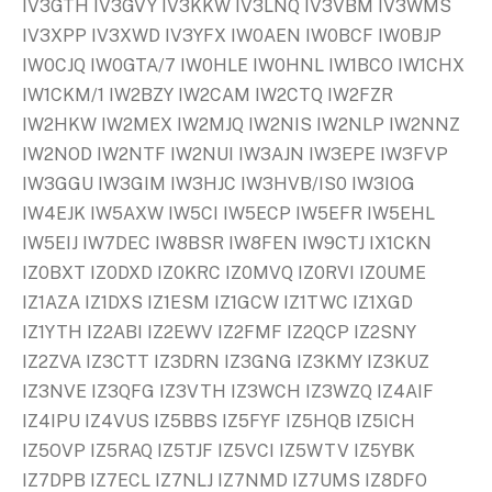
IV3GTH IV3GVY IV3KKW IV3LNQ IV3VBM IV3WMS
IV3XPP IV3XWD IV3YFX IW0AEN IW0BCF IW0BJP
IW0CJQ IW0GTA/7 IW0HLE IW0HNL IW1BCO IW1CHX
IW1CKM/1 IW2BZY IW2CAM IW2CTQ IW2FZR
IW2HKW IW2MEX IW2MJQ IW2NIS IW2NLP IW2NNZ
IW2NOD IW2NTF IW2NUI IW3AJN IW3EPE IW3FVP
IW3GGU IW3GIM IW3HJC IW3HVB/IS0 IW3IOG
IW4EJK IW5AXW IW5CI IW5ECP IW5EFR IW5EHL
IW5EIJ IW7DEC IW8BSR IW8FEN IW9CTJ IX1CKN
IZ0BXT IZ0DXD IZ0KRC IZ0MVQ IZ0RVI IZ0UME
IZ1AZA IZ1DXS IZ1ESM IZ1GCW IZ1TWC IZ1XGD
IZ1YTH IZ2ABI IZ2EWV IZ2FMF IZ2QCP IZ2SNY
IZ2ZVA IZ3CTT IZ3DRN IZ3GNG IZ3KMY IZ3KUZ
IZ3NVE IZ3QFG IZ3VTH IZ3WCH IZ3WZQ IZ4AIF
IZ4IPU IZ4VUS IZ5BBS IZ5FYF IZ5HQB IZ5ICH
IZ5OVP IZ5RAQ IZ5TJF IZ5VCI IZ5WTV IZ5YBK
IZ7DPB IZ7ECL IZ7NLJ IZ7NMD IZ7UMS IZ8DFO