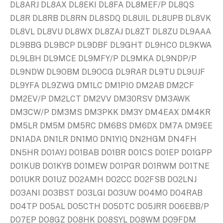
DL8ARJ DL8AX DL8EKI DL8FA DL8MEF/P DL8QS
DL8R DL8RB DL8RN DL8SDQ DL8UIL DL8UPB DL8VK
DL8VL DL8VU DL8WX DL8ZAJ DL8ZT DL8ZU DL9AAA
DL9BBG DL9BCP DL9DBF DL9GHT DL9HCO DL9KWA
DL9LBH DL9MCE DL9MFY/P DL9MKA DL9NDP/P
DL9NDW DL9OBM DL9OCG DL9RAR DL9TU DL9UJF
DL9YFA DL9ZWG DM1LC DM1PIO DM2AB DM2CF
DM2EV/P DM2LCT DM2VV DM30RSV DM3AWK
DM3CW/P DM3MS DM3PKK DM3Y DM4EAX DM4KR
DM5LR DM5M DM5RC DM6BS DM6DX DM7A DM9EE
DN1ADA DN1LR DN1MO DN1YIQ DN2HGM DN4FH
DN5HR DO1AYJ DO1BAB DO1BR DO1CS DO1EP DO1GPP
DO1KUB DO1KYB DO1MEW DO1PGR DO1RWM DO1TNE
DO1UKR DO1UZ DO2AMH DO2CC DO2FSB DO2LNJ
DO3ANI DO3BST DO3LGI DO3UW DO4MO DO4RAB
DO4TP DO5AL DO5CTH DO5DTC DO5JRR DO6EBB/P
DO7EP DO8GZ DO8HK DO8SYL DO8WM DO9FDM