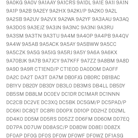
9A0KG 9A0V 9A1AAY 9A1CRS 9A1DL 9A1E 9A1I 9A1N
9A1P 9A2B 9A2EY 9A2HX 9A2KI/P 9A2KO 9A2L
9A2SB 9A2UV 9A2VX 9A2WA 9A2YF 9A3AAU 9A3AQ
9A3DOS 9A3EJZ 9A3JN 9A3NC 9A3NI 9A3RU
9A3SM 9A3TN 9A3TU 9A4M 9A4OP 9A4PB 9A4QV
9A4W 9A5AB 9A5ACK 9A5AY 9A5BWW 9A5CC
9A5CZK 9A5G 9A5IG 9A5RJ 9A5Y 9A6A 9A6KX
9A70BJK 9A7B 9A7JCY 9A7KFF 9A7ZZ 9A8BM 9A8D
9A9D 9A9R CT1END/P CT1EOD DA0DOM DA0FF
DA2C DA2T DA3T DA7M DB0FJG DB0RC DB1BAC
DB1YV DB2DY DB3DY DB3LO DB3MS DB4LL DB5DY
DB5SM DB8LM DC0EV DC1DR DC1MAR DC1NNN
DC2CB DC2VE DC3XQ DC5BK DC5GM/P DC5PAD/P
DC6KI DC8QT DC8RI DD0PX DD1OP DD2HZ DD2ML
DD4KO DD5M DD5RS DD5ZZ DD6FM DD6OM DD7EQ
DD7PA DD7UW DD8ASC/P DD8DW DD8EI DD8ZX
DF0AP DF0G DF0S DF0W DF0WF DF0WZ DF1ASG