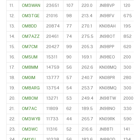
11.
OM3WAN
23651
107
220.0
JN88VP
120
12.
OM3TGE
21016
98
213.4
JN98FV
675
13.
OM8DD
20874
77
270.1
KN08AH
195
14.
OM7AZZ
20461
74
275.5
JN98OT
852
15.
OM7CM
20427
99
205.3
JN98PP
620
16.
OM5UM
15311
90
169.1
JN98EO
200
17.
OM8MM
14759
56
262.6
KN08MQ
300
18.
OM0IM
13777
57
240.7
KN08PR
280
19.
OM8ARG
13754
54
253.7
KN08MQ
300
20.
OM8OM
13271
53
249.4
JN98TW
2000
21.
OM7AC
11809
62
189.5
JN98NO
330
22.
OM3WYB
11733
44
265.7
KN09RK
590
23.
OM3WC
11316
52
216.6
JN88TI
141
24.
OM1YU
10338
56
183.6
JN88OD
134