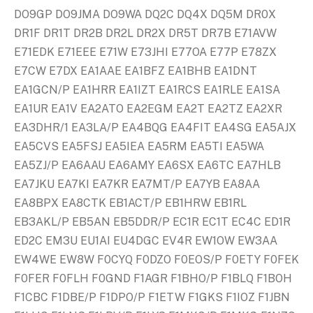
DO9GP DO9JMA DO9WA DQ2C DQ4X DQ5M DR0X
DR1F DR1T DR2B DR2L DR2X DR5T DR7B E71AVW
E71EDK E71EEE E71W E73JHI E77OA E77P E78ZX
E7CW E7DX EA1AAE EA1BFZ EA1BHB EA1DNT
EA1GCN/P EA1HRR EA1IZT EA1RCS EA1RLE EA1SA
EA1UR EA1V EA2ATO EA2EGM EA2T EA2TZ EA2XR
EA3DHR/1 EA3LA/P EA4BQG EA4FIT EA4SG EA5AJX
EA5CVS EA5FSJ EA5IEA EA5RM EA5TI EA5WA
EA5ZJ/P EA6AAU EA6AMY EA6SX EA6TC EA7HLB
EA7JKU EA7KI EA7KR EA7MT/P EA7YB EA8AA
EA8BPX EA8CTK EB1ACT/P EB1HRW EB1RL
EB3AKL/P EB5AN EB5DDR/P EC1R EC1T EC4C ED1R
ED2C EM3U EU1AI EU4DGC EV4R EW1OW EW3AA
EW4WE EW8W F0CYQ F0DZO F0EOS/P F0ETY F0FEK
F0FER F0FLH F0GND F1AGR F1BHO/P F1BLQ F1BOH
F1CBC F1DBE/P F1DPO/P F1ETW F1GKS F1IOZ F1JBN