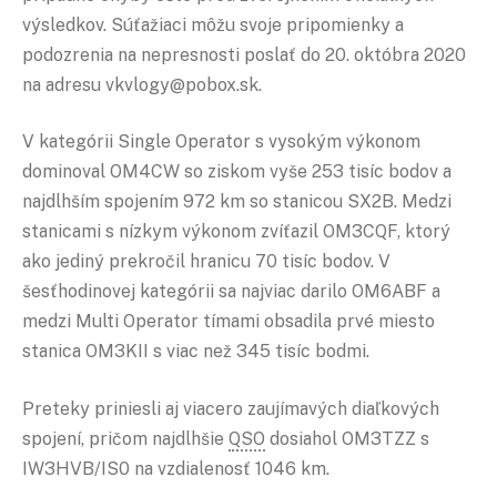
výsledkov. Súťažiaci môžu svoje pripomienky a
podozrenia na nepresnosti poslať do 20. októbra 2020
na adresu vkvlogy@pobox.sk.
V kategórii Single Operator s vysokým výkonom
dominoval OM4CW so ziskom vyše 253 tisíc bodov a
najdlhším spojením 972 km so stanicou SX2B. Medzi
stanicami s nízkym výkonom zvíťazil OM3CQF, ktorý
ako jediný prekročil hranicu 70 tisíc bodov. V
šesťhodinovej kategórii sa najviac darilo OM6ABF a
medzi Multi Operator tímami obsadila prvé miesto
stanica OM3KII s viac než 345 tisíc bodmi.
Preteky priniesli aj viacero zaujímavých diaľkových
spojení, pričom najdlhšie
QSO
dosiahol OM3TZZ s
IW3HVB/IS0 na vzdialenosť 1046 km.