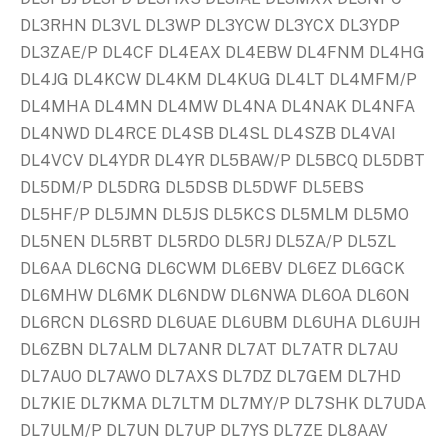
DL3RHN DL3VL DL3WP DL3YCW DL3YCX DL3YDP
DL3ZAE/P DL4CF DL4EAX DL4EBW DL4FNM DL4HG
DL4JG DL4KCW DL4KM DL4KUG DL4LT DL4MFM/P
DL4MHA DL4MN DL4MW DL4NA DL4NAK DL4NFA
DL4NWD DL4RCE DL4SB DL4SL DL4SZB DL4VAI
DL4VCV DL4YDR DL4YR DL5BAW/P DL5BCQ DL5DBT
DL5DM/P DL5DRG DL5DSB DL5DWF DL5EBS
DL5HF/P DL5JMN DL5JS DL5KCS DL5MLM DL5MO
DL5NEN DL5RBT DL5RDO DL5RJ DL5ZA/P DL5ZL
DL6AA DL6CNG DL6CWM DL6EBV DL6EZ DL6GCK
DL6MHW DL6MK DL6NDW DL6NWA DL6OA DL6ON
DL6RCN DL6SRD DL6UAE DL6UBM DL6UHA DL6UJH
DL6ZBN DL7ALM DL7ANR DL7AT DL7ATR DL7AU
DL7AUO DL7AWO DL7AXS DL7DZ DL7GEM DL7HD
DL7KIE DL7KMA DL7LTM DL7MY/P DL7SHK DL7UDA
DL7ULM/P DL7UN DL7UP DL7YS DL7ZE DL8AAV