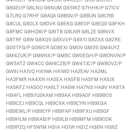
G6GEI/P G6LNU G6NUM G6SWZ G7HHK/P G7ICV
G7LRQ G7RHF G8AQA G8BGV/P G8BUN G8CRB
G8CUL G8DLX G8DVK G8EKG G8EOP G8EQD G8FKH
G8FMC G8HQW/P G8ITB G8LNR G8LZE G8NVX
G8TRF G8W G8XQS G8XVJ/P G8XYJ G8ZAX G8ZRE
GD0TFG/P GD6ICR GD8EXI GM0V GM3S GM4UYZ
GM4ZUK/P GM6NX/P GM9C GW0EGH/P GW0NVN/P
GW3ATZ GW4CC GW4CZB/P GW4TJC/P GW8OVZ/P
GW9J HA1VQ HA1WA HA1WD HA2EAV HA2ML
HA3FMR HA4XN HA5EA HA5FB HA5FM HA5JX
HA5KFZ HA5OO HA6LT HA6W HA7NS HA8V HA9TA
HB4FL HB9/IU2KAM HB9AA HB9AOF HB9BOS
HB9CEJ HB9CQL HB9CXK HB9CYN HB9EGA
HB9EWL/P HB9EYP HB9FAP HB9FXU HB9GF
HB9HLM HB9IAB/P HB9LB HB9MFM HB9ODK
HB9PZQ HF5WIM HG1A HG1W HG1Z HG6N HG6Z