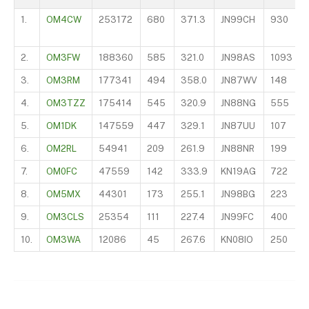
1.
OM4CW
253172
680
371.3
JN99CH
930
2.
OM3FW
188360
585
321.0
JN98AS
1093
3.
OM3RM
177341
494
358.0
JN87WV
148
4.
OM3TZZ
175414
545
320.9
JN88NG
555
5.
OM1DK
147559
447
329.1
JN87UU
107
6.
OM2RL
54941
209
261.9
JN88NR
199
7.
OM0FC
47559
142
333.9
KN19AG
722
8.
OM5MX
44301
173
255.1
JN98BG
223
9.
OM3CLS
25354
111
227.4
JN99FC
400
10.
OM3WA
12086
45
267.6
KN08IO
250