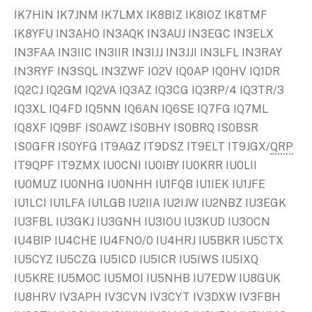
IK7HIN IK7JNM IK7LMX IK8BIZ IK8IOZ IK8TMF
IK8YFU IN3AHO IN3AQK IN3AUJ IN3EGC IN3ELX
IN3FAA IN3IIC IN3IIR IN3IJJ IN3JJI IN3LFL IN3RAY
IN3RYF IN3SQL IN3ZWF IO2V IQ0AP IQ0HV IQ1DR
IQ2CJ IQ2GM IQ2VA IQ3AZ IQ3CG IQ3RP/4 IQ3TR/3
IQ3XL IQ4FD IQ5NN IQ6AN IQ6SE IQ7FG IQ7ML
IQ8XF IQ9BF IS0AWZ IS0BHY IS0BRQ IS0BSR
IS0GFR IS0YFG IT9AGZ IT9DSZ IT9ELT IT9JGX/
QRP
IT9QPF IT9ZMX IU0CNI IU0IBY IU0KRR IU0LII
IU0MUZ IU0NHG IU0NHH IU1FQB IU1IEK IU1JFE
IU1LCI IU1LFA IU1LGB IU2IIA IU2IJW IU2NBZ IU3EGK
IU3FBL IU3GKJ IU3GNH IU3IOU IU3KUD IU3OCN
IU4BIP IU4CHE IU4FNO/0 IU4HRJ IU5BKR IU5CTX
IU5CYZ IU5CZG IU5ICD IU5ICR IU5IWS IU5IXQ
IU5KRE IU5MOC IU5MOI IU5NHB IU7EDW IU8GUK
IU8HRV IV3APH IV3CVN IV3CYT IV3DXW IV3FBH