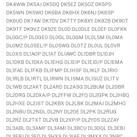
DK4WW DK5AJ DK5DQ DK5EZ DK5OZ DK5PD
DK5WN DK5WO DK6BA DK6HX DK6NJ DK6SP
DK6UO DK7AW DK7DV DK7TY DK8XY DK8ZB DK9OT
DK9TF DK9VZ DK9ZE DL0D DL0DLE DL0EF DL0FKK
DL0GC/P DL0GEO DL0GL DL0GM DL0LSM DL0MA
DL0MZ DL0SEL/P DL0SWG DL0TZ DL0UL DL0VR
DL0XS DL1AOP DL1AT DL1AWC DL1DBR DL1DJH
DL1DKB DL1DXA DL1EHG DL1EIP DL1EJD/P DL1EMA
DL1FAC DL1FKB DL1FMP DL1HSF DL1KLF DL1RIO
DL1RLB DL1RTL DL1RWN DL1SMA DL1SUZ DL1TV
DL1WB DL2AKT DL2ARD DL2ASG DL2BUM DL2DBR
DL2DRG DL2DXA/P DL2FFW DL2FQ DL2GPK DL2HBQ
DL2HXE DL2JST DL2KBX DL2LBK DL2MAJ DL2MHO
DL2NBU DL2NDL DL2NY DL2OE DL2PK DL2RUG
DL2RZ DL2TXT DL2VB DL2XP/P DL2YDS DL2ZAY
DL3ABL DL3AMF DL3AMI DL3BCU DL3DQL DL3EBJ
DL3FBJ DL3FD DL3HXS DL3IAE DL3MXX DL3NPC