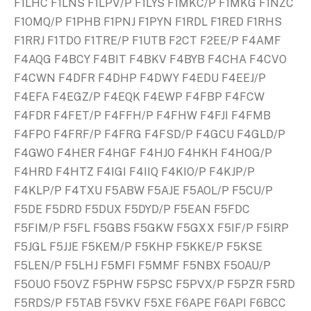
F1LHC F1LNS F1LPV/P F1LYS F1MKC/P F1MKG F1NZC
F1OMQ/P F1PHB F1PNJ F1PYN F1RDL F1RED F1RHS
F1RRJ F1TDO F1TRE/P F1UTB F2CT F2EE/P F4AMF
F4AQG F4BCY F4BIT F4BKV F4BYB F4CHA F4CVO
F4CWN F4DFR F4DHP F4DWY F4EDU F4EEJ/P
F4EFA F4EGZ/P F4EQK F4EWP F4FBP F4FCW
F4FDR F4FET/P F4FFH/P F4FHW F4FJI F4FMB
F4FPO F4FRF/P F4FRG F4FSD/P F4GCU F4GLD/P
F4GWO F4HER F4HGF F4HJO F4HKH F4HOG/P
F4HRD F4HTZ F4IGI F4IIQ F4KIO/P F4KJP/P
F4KLP/P F4TXU F5ABW F5AJE F5AOL/P F5CU/P
F5DE F5DRD F5DUX F5DYD/P F5EAN F5FDC
F5FIM/P F5FL F5GBS F5GKW F5GXX F5IF/P F5IRP
F5JGL F5JJE F5KEM/P F5KHP F5KKE/P F5KSE
F5LEN/P F5LHJ F5MFI F5MMF F5NBX F5OAU/P
F5OUO F5OVZ F5PHW F5PSC F5PVX/P F5PZR F5RD
F5RDS/P F5TAB F5VKV F5XE F6APE F6API F6BCC