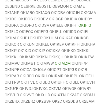
OE3DMA OE3TFA OE5D OE5KE OE5VRL OE6AGD
OE6END OE6RKE OE6STD OE9MON OK1AME
OK1ANP OK1ARO OK1AXG OK1CBA OK1CJH OK1CMA
OK1DCI OK1DCS OK1DDV OK1DGR OK1DIX OK1DOY
OK1DPA OK1DPO OK1DSA OK1ELE OK1FHI
OK1FIG
OK1FLC OK1FOX OK1FPG OK1FUJ OK1IDD OK1IEI
OK1IM OK1JDJ OK1JFP OK1JHM OK1KAD OK1KCB
OK1KCR OK1KDN OK1KEL OK1KEP OK1KFH OK1KHA
OK1KIY OK1KJO OK1KJP OK1KKA OK1KKD OK1KKI
OK1KKL OK1KMP OK1KN OK1KQH OK1KRI OK1KTW
OK1MAC OK1MBT OK1MWW
OK1MZM
OK1NF/P
OK1NPF OK1OA OK1OLA OK1OPT OK1PGS OK1R
OK1RAR OK1RDO OK1RH OK1RMR OK1RPL OK1TEH
OK1TRW OK1TVL OK1UDQ OK1UFF OK1ULL OK1UVH
OK1UYR OK1VDJ OK1VKC OK1VM OK1VOF OK1VRY
OK1VUB OK1VVT OK1XHD OK1XTN OK2AF OK2BMJ
OK2BRX OK2BRZ OK2BSP OK2C OK2DDS OK2EAM