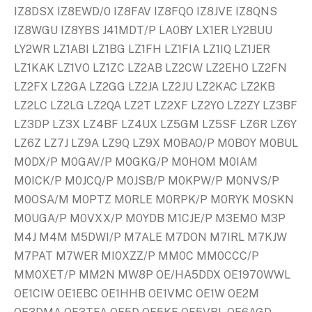
IZ8DSX IZ8EWD/0 IZ8FAV IZ8FQO IZ8JVE IZ8QNS
IZ8WGU IZ8YBS J41MDT/P LA0BY LX1ER LY2BUU
LY2WR LZ1ABI LZ1BG LZ1FH LZ1FIA LZ1IQ LZ1JER
LZ1KAK LZ1VO LZ1ZC LZ2AB LZ2CW LZ2EHO LZ2FN
LZ2FX LZ2GA LZ2GG LZ2JA LZ2JU LZ2KAC LZ2KB
LZ2LC LZ2LG LZ2QA LZ2T LZ2XF LZ2YO LZ2ZY LZ3BF
LZ3DP LZ3X LZ4BF LZ4UX LZ5GM LZ5SF LZ6R LZ6Y
LZ6Z LZ7J LZ9A LZ9Q LZ9X M0BAO/P M0BOY M0BUL
M0DX/P M0GAV/P M0GKG/P M0HOM M0IAM
M0ICK/P M0JCQ/P M0JSB/P M0KPW/P M0NVS/P
M0OSA/M M0PTZ M0RLE M0RPK/P M0RYK M0SKN
M0UGA/P M0VXX/P M0YDB M1CJE/P M3EMO M3P
M4J M4M M5DWI/P M7ALE M7DON M7IRL M7KJW
M7PAT M7WER MI0XZZ/P MM0C MM0CCC/P
MM0XET/P MM2N MW8P OE/HA5DDX OE1970WWL
OE1CIW OE1EBC OE1HHB OE1VMC OE1W OE2M