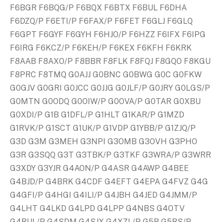
F6BGR F6BQG/P F6BQX F6BTX F6BUL F6DHA
F6DZQ/P F6ETI/P F6FAX/P F6FET F6GLJ F6GLQ
F6GPT F6GYF F6GYH F6HJO/P F6HZZ F6IFX F6IPG
F6IRG F6KCZ/P F6KEH/P F6KEX F6KFH F6KRK
F8AAB F8AXO/P F8BBR F8FLK F8FQJ F8GQO F8KGU
F8PRC F8TMQ G0AJJ G0BNC G0BWG G0C G0FKW
G0GJV G0GRI G0JCC G0JJG G0JLF/P G0JRY G0LGS/P
G0MTN G0ODQ G0OIW/P G0OVA/P G0TAR G0XBU
G0XDI/P G1B G1DFL/P G1HLT G1KAR/P G1MZD
G1RVK/P G1SCT G1UK/P G1VDP G1YBB/P G1ZJQ/P
G3D G3M G3MEH G3NPI G3OMB G3OVH G3PHO
G3R G3SQQ G3T G3TBK/P G3TKF G3WRA/P G3WRR
G3XDY G3YJR G4AON/P G4ASR G4AWP G4BEE
G4BJD/P G4BRK G4CDF G4EFT G4EPA G4FVZ G4G
G4GFI/P G4HGI G4ILI/P G4JBH G4JED G4JMM/P
G4LHT G4LKD G4LPD G4LPP G4NBS G4OTV
G4RUL/P G4SDM G4SJX G4XZL/P G5B G5RS/P