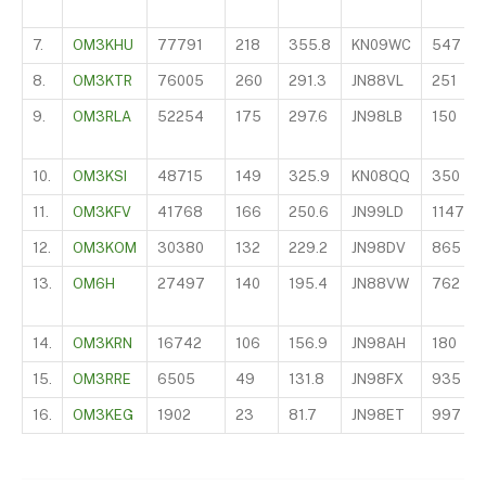
7.
OM3KHU
77791
218
355.8
KN09WC
547
8.
OM3KTR
76005
260
291.3
JN88VL
251
9.
OM3RLA
52254
175
297.6
JN98LB
150
10.
OM3KSI
48715
149
325.9
KN08QQ
350
11.
OM3KFV
41768
166
250.6
JN99LD
1147
12.
OM3KOM
30380
132
229.2
JN98DV
865
13.
OM6H
27497
140
195.4
JN88VW
762
14.
OM3KRN
16742
106
156.9
JN98AH
180
15.
OM3RRE
6505
49
131.8
JN98FX
935
16.
OM3KEG
1902
23
81.7
JN98ET
997