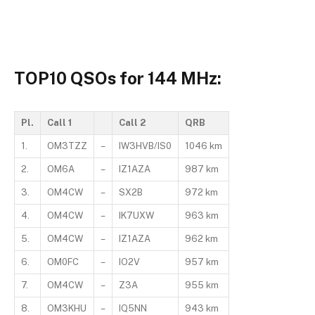
TOP10 QSOs for 144 MHz:
Pl.
Call 1
Call 2
QRB
1.
OM3TZZ
–
IW3HVB/IS0
1046 km
2.
OM6A
–
IZ1AZA
987 km
3.
OM4CW
–
SX2B
972 km
4.
OM4CW
–
IK7UXW
963 km
5.
OM4CW
–
IZ1AZA
962 km
6.
OM0FC
–
IO2V
957 km
7.
OM4CW
–
Z3A
955 km
8.
OM3KHU
–
IQ5NN
943 km