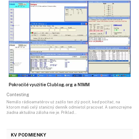
Pokročilé využitie Clublog.org a N1MM
Contesting
Nemálo rádioamatérov už zažilo ten zlý pocit, keď počítač, na
ktorom mali celý staničný denník odmietol pracovať. A samozrejme
žiadna aktuálna záloha nie je. Príklad…
KV PODMIENKY