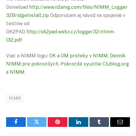
Donwload
http://www.n2amg.com/files/N1MM_Logger
32BridgeInstall.zip
Odporúčam aj návod na spojenie v
češtine od
OK2PAD
http://ok2pad.webz.cz/logger32/n1mm-
l32.pdf
Viac o N1MM logu:
OK a OM preteky v N1MM
,
Denník
N1MM pre pokročilých
,
Pokročilé využitie Clublog.org
a N1MM
N1MM
Facebook
Twitter
Pinterest
LinkedIn
Tumblr
Email