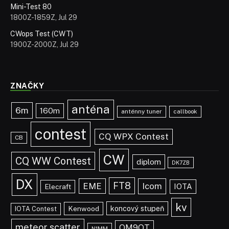
Mini-Test 80
1800Z-1859Z, Jul 29
CWops Test (CWT)
1900Z-2000Z, Jul 29
ZNAČKY
anténa
6m
160m
anténny tuner
callbook
contest
CQ WPX Contest
CB
CW
CQ WW Contest
diplom
DK7ZB
DX
FT8
EME
Icom
IOTA
Elecraft
kv
koncový stupeň
Kenwood
IOTA Contest
meteor scatter
OM9OT
N1MM