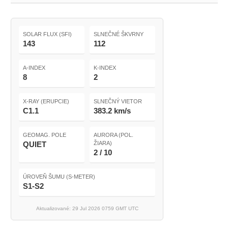
SOLAR FLUX (SFI)
SLNEČNÉ ŠKVRNY
143
112
A-INDEX
K-INDEX
8
2
X-RAY (ERUPCIE)
SLNEČNÝ VIETOR
C1.1
383.2 km/s
GEOMAG. POLE
AURORA (POL.
QUIET
ŽIARA)
2 / 10
ÚROVEŇ ŠUMU (S-METER)
S1-S2
Aktualizované: 29 Jul 2026 0759 GMT UTC