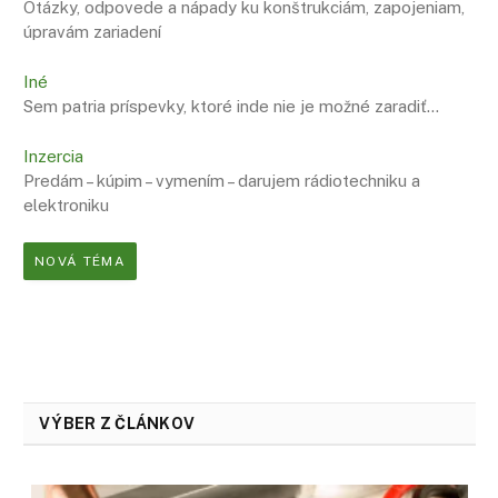
Otázky, odpovede a nápady ku konštrukciám, zapojeniam,
úpravám zariadení
Iné
Sem patria príspevky, ktoré inde nie je možné zaradiť…
Inzercia
Predám – kúpim – vymením – darujem rádiotechniku a
elektroniku
NOVÁ TÉMA
VÝBER Z ČLÁNKOV