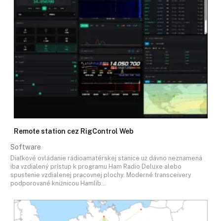
Remote station cez RigControl Web
Software
Diaľkové ovládanie rádioamatérskej stanice už dávno neznamená
iba vzdialený prístup k programu Ham Radio Deluxe alebo
spustenie vzdialenej pracovnej plochy. Moderné transceivery
podporované knižnicou Hamlib…