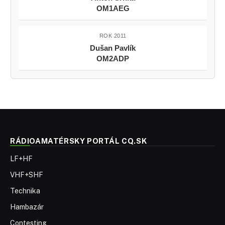
OM1AEG
ROK 2011
Dušan Pavlík
OM2ADP
RÁDIOAMATÉRSKY PORTÁL CQ.SK
LF+HF
VHF+SHF
Technika
Hambazár
Contesting