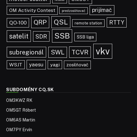
prijímač
OM Activity Contest
predzosilňovač
QSL
QRP
RTTY
QO-100
remote station
SSB
satelit
SDR
SSB liga
vkv
TCVR
subregionál
SWL
yaesu
WSJT
yagi
zosilňovač
SUBDOMÉNY CQ.SK
OM3KWZ RK
OM5GT Róbert
OM6AS Martin
OM7PY Ervín