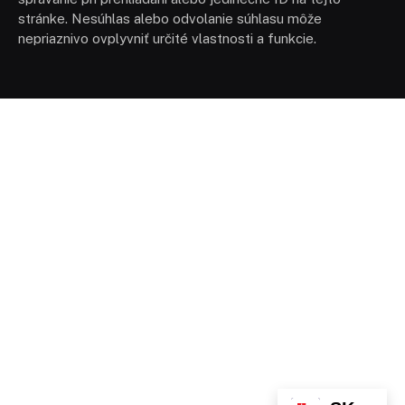
stránke. Nesúhlas alebo odvolanie súhlasu môže
nepriaznivo ovplyvniť určité vlastnosti a funkcie.