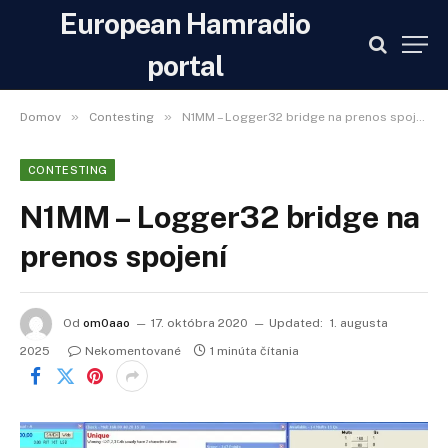
European Hamradio
portal
»
»
Domov
Contesting
N1MM – Logger32 bridge na prenos spojení
CONTESTING
N1MM – Logger32 bridge na
prenos spojení
Od
om0aao
17. októbra 2020
Updated:
1. augusta
2025
Nekomentované
1 minúta čítania