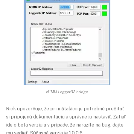
N1MM Logger32 bridge
Rick upozorňuje, že pri inštalácii je potrebné prečítať
si pripojenú dokumentáciu a správne ju nastaviť. Zatiaľ
ide o beta verziu a v prípade, že narazíte na bug, dajte
mu vedieť. Súčasná verzia je 1.0.0.6.