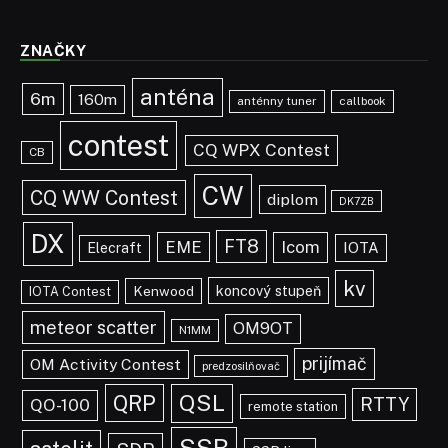
ZNAČKY
anténa
6m
160m
anténny tuner
callbook
contest
CQ WPX Contest
CB
CW
CQ WW Contest
diplom
DK7ZB
DX
FT8
EME
Icom
IOTA
Elecraft
kv
koncový stupeň
Kenwood
IOTA Contest
meteor scatter
OM9OT
N1MM
prijímač
OM Activity Contest
predzosilňovač
QRP
QSL
RTTY
QO-100
remote station
SSB