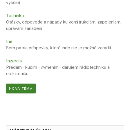
vyššie)
Technika
Otázky, odpovede a nápady ku konštrukciám, zapojeniam,
úpravám zariadení
Iné
Sem patria príspevky, ktoré inde nie je možné zaradiť…
Inzercia
Predám – kúpim – vymením – darujem rádiotechniku a
elektroniku
NOVÁ TÉMA