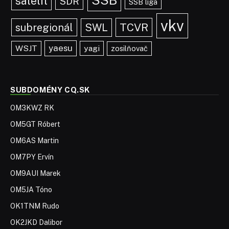
satelit
SDR
SSB liga
vkv
TCVR
subregionál
SWL
yaesu
WSJT
yagi
zosilňovač
SUBDOMÉNY CQ.SK
OM3KWZ RK
OM5GT Róbert
OM6AS Martin
OM7PY Ervín
OM9AUI Marek
OM5JA Tóno
OK1TNM Rudo
OK2JKD Dalibor