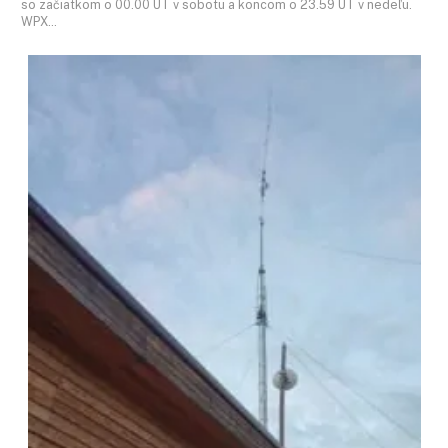
so začiatkom o 00.00 UT v sobotu a koncom o 23.59 UT v nedeľu.
WPX…