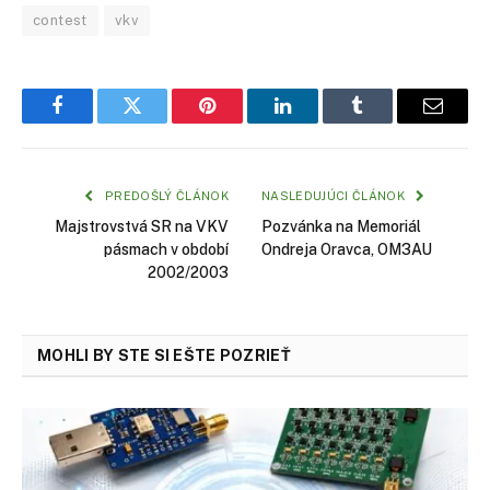
contest
vkv
Facebook
Twitter
Pinterest
LinkedIn
Tumblr
Email
PREDOŠLÝ ČLÁNOK
NASLEDUJÚCI ČLÁNOK
Majstrovstvá SR na VKV
Pozvánka na Memoriál
pásmach v období
Ondreja Oravca, OM3AU
2002/2003
MOHLI BY STE SI EŠTE POZRIEŤ