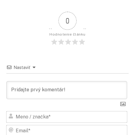
0
Hodnotenie článku
Nastaviť
Men
/
zna
Ema