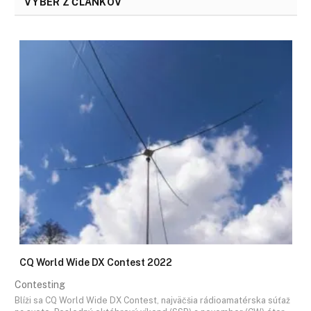
VÝBER Z ČLÁNKOV
CQ World Wide DX Contest 2022
Contesting
Blíži sa CQ World Wide DX Contest, najväčšia rádioamatérska súťaž