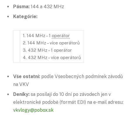
Pásma:
144 a 432 MHz
Kategórie:
1. 144 MHz – 1
operátor
2. 144 MHz – více operátorů
3. 432 MHz – 1 operátor
4. 432 MHz – více operátorů
Vše ostatní:
podle Všeobecných podmínek závodů
na VKV
Deníky:
sa posílají do 10 dní po závodech jen v
elektronické podobě (formát EDI) na e-mail adresu:
vkvlogy@pobox.sk