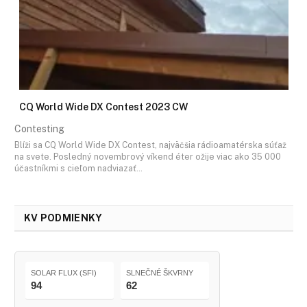
CQ World Wide DX Contest 2023 CW
Contesting
Blíži sa CQ World Wide DX Contest, najväčšia rádioamatérska súťaž
na svete. Posledný novembrový víkend éter ožije viac ako 35 000
účastníkmi s cieľom nadviazať…
KV PODMIENKY
SOLAR FLUX (SFI)
SLNEČNÉ ŠKVRNY
94
62