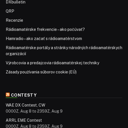
DXbulletin
QRP
Recenzie
Rádioamatérske frekvencie – ako počúvať?
Hamradio – ako začať s rádioamatérstvom
Rádioamatérske portály a stránky národných rádioamatérskych
organizácií
Výrobcovia a predajcovia rádioamatérskej techniky
Zásady používania súborov cookie (EÚ)
CONTESTY
WAE DX Contest, CW
0000Z, Aug 8 to 2359Z, Aug 9
ARRL EME Contest
0000Z, Aug 8 to 2359Z, Aug 9