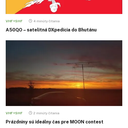
VHF+SHF
4 minúty čítania
A50QO – satelitná DXpedícia do Bhutánu
VHF+SHF
2 minúty čítania
Prázdniny sú ideálny čas pre MOON contest