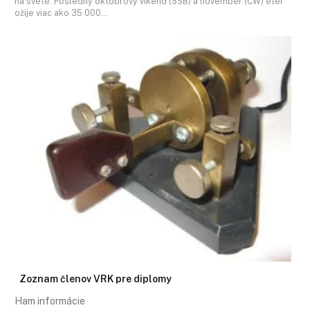
na svete. Posledný októbrový víkend (SSB) a november (CW) éter
ožije viac ako 35 000…
Zoznam členov VRK pre diplomy
Ham informácie