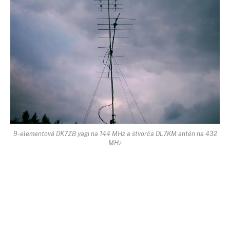
9-elementová DK7ZB yagi na 144 MHz a štvorča DL7KM antén na 432
MHz