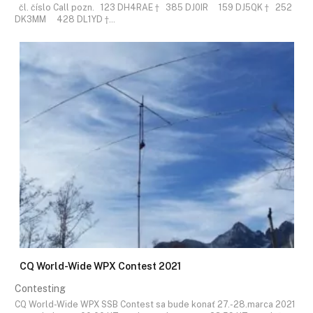
čl. číslo Call pozn. 123 DH4RAE † 385 DJ0IR 159 DJ5QK † 252
DK3MM 428 DL1YD †…
CQ World-Wide WPX Contest 2021
Contesting
CQ World-Wide WPX SSB Contest sa bude konať 27.-28.marca 2021