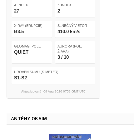
A-INDEX
K-INDEX
27
2
X-RAY (ERUPCIE)
SLNEČNÝ VIETOR
B3.5
410.0 km/s
GEOMAG. POLE
AURORA (POL.
QUIET
ŽIARA)
3 / 10
ÚROVEŇ ŠUMU (S-METER)
S1-S2
Aktualizované: 09 Aug 2026 0759 GMT UTC
ANTÉNY OK5IM