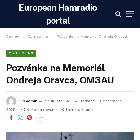
European Hamradio
portal
»
»
Domov
Contesting
Pozvánka na Memoriál Ondreja Oravca, OM3AU
CONTESTING
Pozvánka na Memoriál
Ondreja Oravca, OM3AU
Od
admin
7. augusta 2020
Updated:
8. decembra
2025
Nekomentované
1 minúta čítania