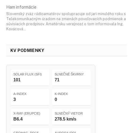
Ham informácie
Slovenský zväz rádioamatérov spolupracuje od jari minulého roku s
Telekomunikačným úradom na zmenách povoľovacích podmienok a
súvisiacich predpisov. Amatérsku verejnosť o tom informovala Ing.
Kováčová…
KV PODMIENKY
SOLAR FLUX (SFI)
SLNEČNÉ ŠKVRNY
101
71
A-INDEX
K-INDEX
3
0
X-RAY (ERUPCIE)
SLNEČNÝ VIETOR
B6.4
278.5 km/s