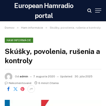
European Hamradio
portal
»
»
Domov
Ham informácie
Skúšky, povolenia, rušenia a kontroly
HAM INFORMÁCIE
Skúšky, povolenia, rušenia a
kontroly
Od
admin
7. augusta 2020
Updated:
30. júla 2025
Nekomentované
6 minút čítania