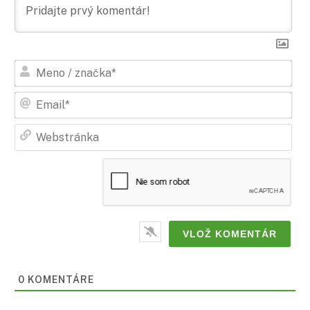
Men
/
zna
Ema
Web
0
KOMENTÁRE