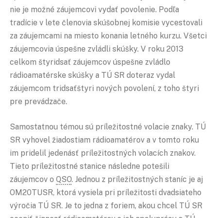
nie je možné záujemcovi vydať povolenie. Podľa
tradície v lete členovia skúšobnej komisie vycestovali
za záujemcami na miesto konania letného kurzu. Všetci
záujemcovia úspešne zvládli skúšky. V roku 2013
celkom štyridsať záujemcov úspešne zvládlo
rádioamatérske skúšky a TÚ SR doteraz vydal
záujemcom tridsaťštyri nových povolení, z toho štyri
pre prevádzače.
Samostatnou témou sú príležitostné volacie znaky. TÚ
SR vyhovel žiadostiam rádioamatérov a v tomto roku
im pridelil jedenásť príležitostných volacích znakov.
Tieto príležitostné stanice následne potešili
záujemcov o
QSO
. Jednou z príležitostných staníc je aj
OM20TUSR, ktorá vysiela pri príležitosti dvadsiateho
výročia TÚ SR. Je to jedna z foriem, akou chcel TÚ SR