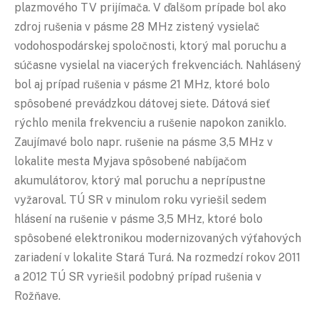
plazmového TV prijímača. V ďalšom prípade bol ako
zdroj rušenia v pásme 28 MHz zistený vysielač
vodohospodárskej spoločnosti, ktorý mal poruchu a
súčasne vysielal na viacerých frekvenciách. Nahlásený
bol aj prípad rušenia v pásme 21 MHz, ktoré bolo
spôsobené prevádzkou dátovej siete. Dátová sieť
rýchlo menila frekvenciu a rušenie napokon zaniklo.
Zaujímavé bolo napr. rušenie na pásme 3,5 MHz v
lokalite mesta Myjava spôsobené nabíjačom
akumulátorov, ktorý mal poruchu a neprípustne
vyžaroval. TÚ SR v minulom roku vyriešil sedem
hlásení na rušenie v pásme 3,5 MHz, ktoré bolo
spôsobené elektronikou modernizovaných výťahových
zariadení v lokalite Stará Turá. Na rozmedzí rokov 2011
a 2012 TÚ SR vyriešil podobný prípad rušenia v
Rožňave.