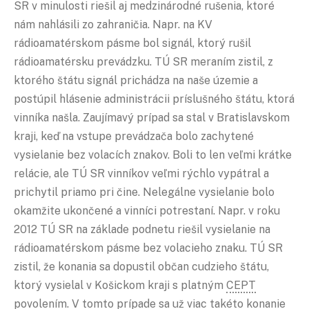
SR v minulosti riešil aj medzinárodné rušenia, ktoré
nám nahlásili zo zahraničia. Napr. na KV
rádioamatérskom pásme bol signál, ktorý rušil
rádioamatérsku prevádzku. TÚ SR meraním zistil, z
ktorého štátu signál prichádza na naše územie a
postúpil hlásenie administrácii príslušného štátu, ktorá
vinníka našla. Zaujímavý prípad sa stal v Bratislavskom
kraji, keď na vstupe prevádzača bolo zachytené
vysielanie bez volacích znakov. Boli to len veľmi krátke
relácie, ale TÚ SR vinníkov veľmi rýchlo vypátral a
prichytil priamo pri čine. Nelegálne vysielanie bolo
okamžite ukončené a vinníci potrestaní. Napr. v roku
2012 TÚ SR na základe podnetu riešil vysielanie na
rádioamatérskom pásme bez volacieho znaku. TÚ SR
zistil, že konania sa dopustil občan cudzieho štátu,
ktorý vysielal v Košickom kraji s platným
CEPT
povolením. V tomto prípade sa už viac takéto konanie