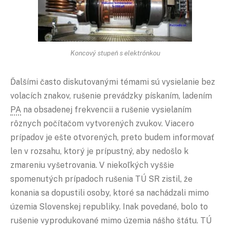
Koncový stupeň s elektrónkou
Ďalšími často diskutovanými témami sú vysielanie bez
volacích znakov, rušenie prevádzky pískaním, ladením
PA
na obsadenej frekvencii a rušenie vysielaním
rôznych počítačom vytvorených zvukov. Viacero
prípadov je ešte otvorených, preto budem informovať
len v rozsahu, ktorý je prípustný, aby nedošlo k
zmareniu vyšetrovania. V niekoľkých vyššie
spomenutých prípadoch rušenia TÚ SR zistil, že
konania sa dopustili osoby, ktoré sa nachádzali mimo
územia Slovenskej republiky. Inak povedané, bolo to
rušenie vyprodukované mimo územia nášho štátu. TÚ