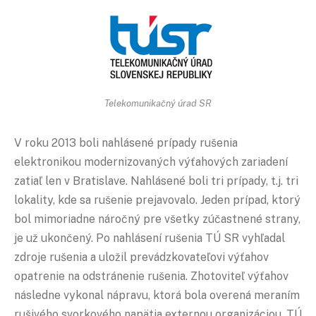
Telekomunikačný úrad SR
V roku 2013 boli nahlásené prípady rušenia
elektronikou modernizovaných výťahových zariadení
zatiaľ len v Bratislave. Nahlásené boli tri prípady, t.j. tri
lokality, kde sa rušenie prejavovalo. Jeden prípad, ktorý
bol mimoriadne náročný pre všetky zúčastnené strany,
je už ukončený. Po nahlásení rušenia TÚ SR vyhľadal
zdroje rušenia a uložil prevádzkovateľovi výťahov
opatrenie na odstránenie rušenia. Zhotoviteľ výťahov
následne vykonal nápravu, ktorá bola overená meraním
rušivého svorkového napätia externou organizáciou. TÚ