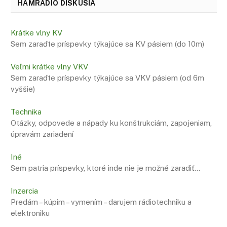
HAMRADIO DISKUSIA
Krátke vlny KV
Sem zaraďte príspevky týkajúce sa KV pásiem (do 10m)
Veľmi krátke vlny VKV
Sem zaraďte príspevky týkajúce sa VKV pásiem (od 6m
vyššie)
Technika
Otázky, odpovede a nápady ku konštrukciám, zapojeniam,
úpravám zariadení
Iné
Sem patria príspevky, ktoré inde nie je možné zaradiť…
Inzercia
Predám – kúpim – vymením – darujem rádiotechniku a
elektroniku