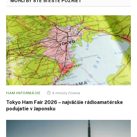
MOHLI BY STE SI EŠTE POZRIEŤ
HAM INFORMÁCIE
4 minúty čítania
Tokyo Ham Fair 2026 – najväčšie rádioamatérske
podujatie v Japonsku