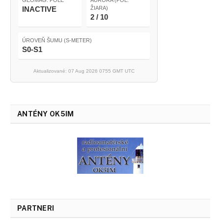
GEOMAG. POLE
AURORA (POL.
INACTIVE
ŽIARA)
2 / 10
ÚROVEŇ ŠUMU (S-METER)
S0-S1
Aktualizované: 07 Aug 2026 0755 GMT UTC
ANTÉNY OK5IM
PARTNERI