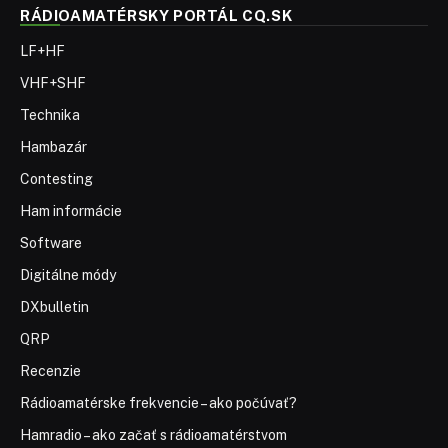
RÁDIOAMATÉRSKY PORTÁL CQ.SK
LF+HF
VHF+SHF
Technika
Hambazár
Contesting
Ham informácie
Software
Digitálne módy
DXbulletin
QRP
Recenzie
Rádioamatérske frekvencie – ako počúvať?
Hamradio – ako začať s rádioamatérstvom