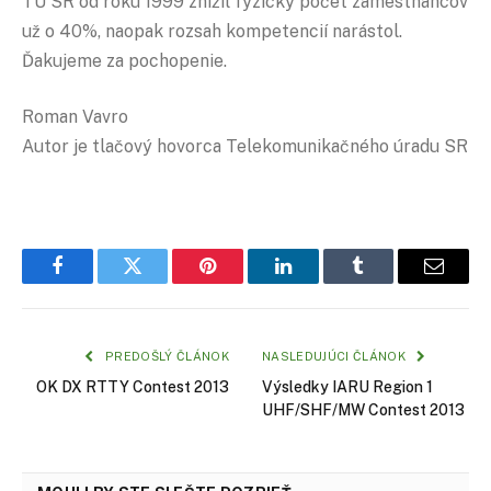
TÚ SR od roku 1999 znížil fyzický počet zamestnancov
už o 40%, naopak rozsah kompetencií narástol.
Ďakujeme za pochopenie.
Roman Vavro
Autor je tlačový hovorca Telekomunikačného úradu SR
Facebook
Twitter
Pinterest
LinkedIn
Tumblr
Email
PREDOŠLÝ ČLÁNOK
NASLEDUJÚCI ČLÁNOK
OK DX RTTY Contest 2013
Výsledky IARU Region 1
UHF/SHF/MW Contest 2013