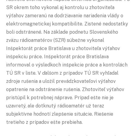
SR okrem toho vykonal aj kontrolu u zhotoviteľa
výťahov zameranú na dodržiavanie nariadenia vlády o
elektromagnetickej kompatibilite. Zistené nedostatky
boli odstránené. Na základe podnetu Slovenského
zväzu rádioamatérov (SZR) súbežne vykonal
Inšpektorát práce Bratislava u zhotoviteľa výťahov
inšpekciu práce. Inšpektorát práce Bratislava
informoval o výsledkoch inšpekcie práce a kontrolách
TÚ SR v liste. V ďalšom z prípadov TÚ SR vyhľadal
zdroje rušenia a uložil prevádzkovateľovi výťahov
opatrenie na odstránenie rušenia. Zhotoviteľ výťahov
pristúpil k potrebnej náprave. Prípad ešte nie je
uzavretý, ale dotknutý rádioamatér už teraz
subjektívne hodnotí zlepšenie situácie. Riešenie
tretieho z prípadov ešte prebieha.