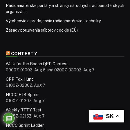
Rádioamatérske portály a stránky národných rádioamatérskych
organizácií
Výrobcovia a predajcovia rádioamatérskej techniky
Zásady používania súborov cookie (EÚ)
CONTESTY
Walk for the Bacon QRP Contest
0000Z-0100Z, Aug 6 and 0200Z-0300Z, Aug 7
QRP Fox Hunt
0100Z-0230Z, Aug 7
NCCC FT4 Sprint
0100Z-0130Z, Aug 7
Weekly RTTY Test
SK
0145Z-0215Z, Aug 7
NCCC Sprint Ladder