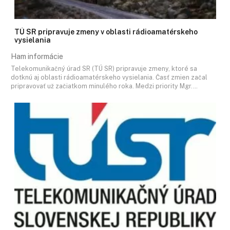
TÚ SR pripravuje zmeny v oblasti rádioamatérskeho
vysielania
Ham informácie
Telekomunikačný úrad SR (TÚ SR) pripravuje zmeny, ktoré sa
dotknú aj oblasti rádioamatérskeho vysielania. Časť zmien začal
pripravovať už začiatkom minulého roka. Medzi priority Mgr.…