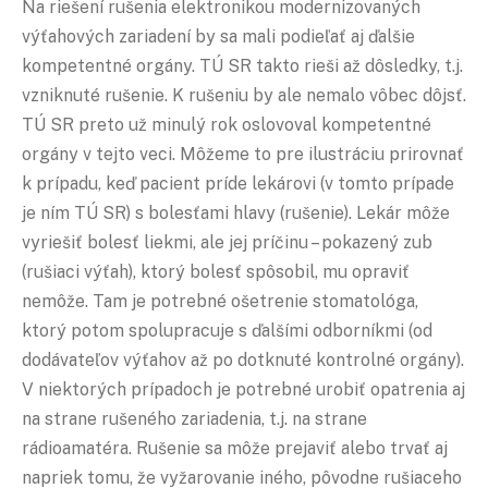
Na riešení rušenia elektronikou modernizovaných
výťahových zariadení by sa mali podieľať aj ďalšie
kompetentné orgány. TÚ SR takto rieši až dôsledky, t.j.
vzniknuté rušenie. K rušeniu by ale nemalo vôbec dôjsť.
TÚ SR preto už minulý rok oslovoval kompetentné
orgány v tejto veci. Môžeme to pre ilustráciu prirovnať
k prípadu, keď pacient príde lekárovi (v tomto prípade
je ním TÚ SR) s bolesťami hlavy (rušenie). Lekár môže
vyriešiť bolesť liekmi, ale jej príčinu – pokazený zub
(rušiaci výťah), ktorý bolesť spôsobil, mu opraviť
nemôže. Tam je potrebné ošetrenie stomatológa,
ktorý potom spolupracuje s ďalšími odborníkmi (od
dodávateľov výťahov až po dotknuté kontrolné orgány).
V niektorých prípadoch je potrebné urobiť opatrenia aj
na strane rušeného zariadenia, t.j. na strane
rádioamatéra. Rušenie sa môže prejaviť alebo trvať aj
napriek tomu, že vyžarovanie iného, pôvodne rušiaceho