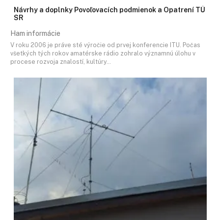
Návrhy a doplnky Povoľovacích podmienok a Opatrení TÚ
SR
Ham informácie
V roku 2006 je práve sté výročie od prvej konferencie ITU. Počas
všetkých tých rokov amatérske rádio zohralo významnú úlohu v
procese rozvoja znalostí, kultúry…