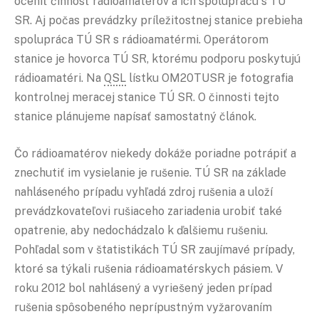
oceniť činnosť rádioamatérov a ich spoluprácu s TÚ
SR. Aj počas prevádzky príležitostnej stanice prebieha
spolupráca TÚ SR s rádioamatérmi. Operátorom
stanice je hovorca TÚ SR, ktorému podporu poskytujú
rádioamatéri. Na
QSL
lístku OM20TUSR je fotografia
kontrolnej meracej stanice TÚ SR. O činnosti tejto
stanice plánujeme napísať samostatný článok.
Čo rádioamatérov niekedy dokáže poriadne potrápiť a
znechutiť im vysielanie je rušenie. TÚ SR na základe
nahláseného prípadu vyhľadá zdroj rušenia a uloží
prevádzkovateľovi rušiaceho zariadenia urobiť také
opatrenie, aby nedochádzalo k ďalšiemu rušeniu.
Pohľadal som v štatistikách TÚ SR zaujímavé prípady,
ktoré sa týkali rušenia rádioamatérskych pásiem. V
roku 2012 bol nahlásený a vyriešený jeden prípad
rušenia spôsobeného neprípustným vyžarovaním