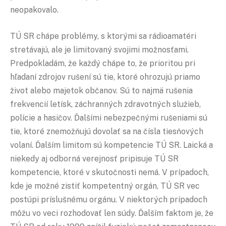
neopakovalo.
TÚ SR chápe problémy, s ktorými sa rádioamatéri
stretávajú, ale je limitovaný svojimi možnosťami.
Predpokladám, že každý chápe to, že prioritou pri
hľadaní zdrojov rušení sú tie, ktoré ohrozujú priamo
život alebo majetok občanov. Sú to najmä rušenia
frekvencií letísk, záchranných zdravotných služieb,
polície a hasičov. Ďalšími nebezpečnými rušeniami sú
tie, ktoré znemožňujú dovolať sa na čísla tiesňových
volaní. Ďalším limitom sú kompetencie TÚ SR. Laická a
niekedy aj odborná verejnosť pripisuje TÚ SR
kompetencie, ktoré v skutočnosti nemá. V prípadoch,
kde je možné zistiť kompetentný orgán, TÚ SR vec
postúpi príslušnému orgánu. V niektorých prípadoch
môžu vo veci rozhodovať len súdy. Ďalším faktom je, že