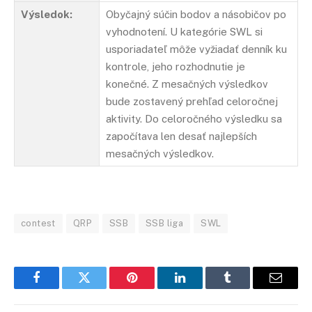
Výsledok:
Obyčajný súčin bodov a násobičov po
vyhodnotení. U kategórie SWL si
usporiadateľ môže vyžiadať denník ku
kontrole, jeho rozhodnutie je
konečné. Z mesačných výsledkov
bude zostavený prehľad celoročnej
aktivity. Do celoročného výsledku sa
započítava len desať najlepších
mesačných výsledkov.
contest
QRP
SSB
SSB liga
SWL
Facebook
Twitter
Pinterest
LinkedIn
Tumblr
Email