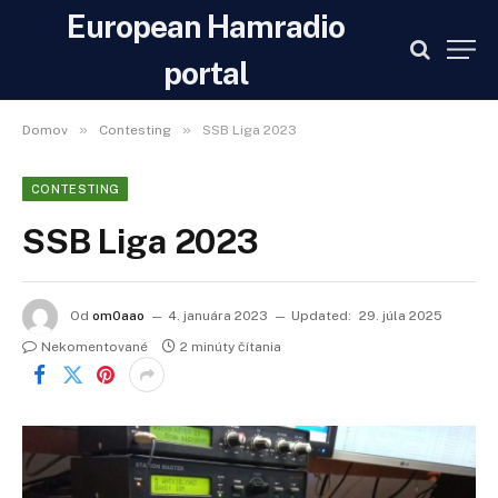
European Hamradio
portal
»
»
Domov
Contesting
SSB Liga 2023
CONTESTING
SSB Liga 2023
Od
om0aao
4. januára 2023
Updated:
29. júla 2025
Nekomentované
2 minúty čítania