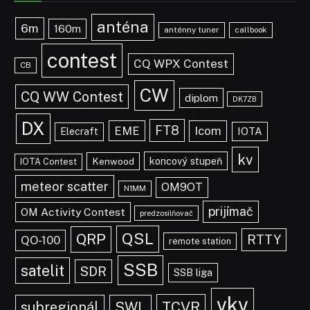
anténa
6m
160m
anténny tuner
callbook
contest
CQ WPX Contest
CB
CW
CQ WW Contest
diplom
DK7ZB
DX
FT8
EME
Icom
IOTA
Elecraft
kv
koncový stupeň
Kenwood
IOTA Contest
meteor scatter
OM9OT
N1MM
prijímač
OM Activity Contest
predzosilňovač
QSL
QRP
RTTY
QO-100
remote station
SSB
satelit
SDR
SSB liga
vkv
TCVR
subregionál
SWL