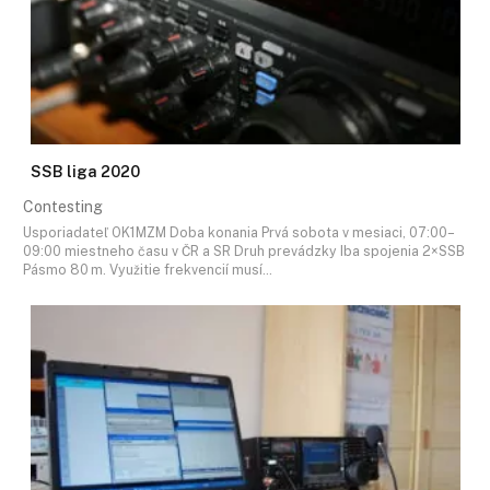
SSB liga 2020
Contesting
Usporiadateľ OK1MZM Doba konania Prvá sobota v mesiaci, 07:00–
09:00 miestneho času v ČR a SR Druh prevádzky Iba spojenia 2×SSB
Pásmo 80 m. Využitie frekvencií musí…