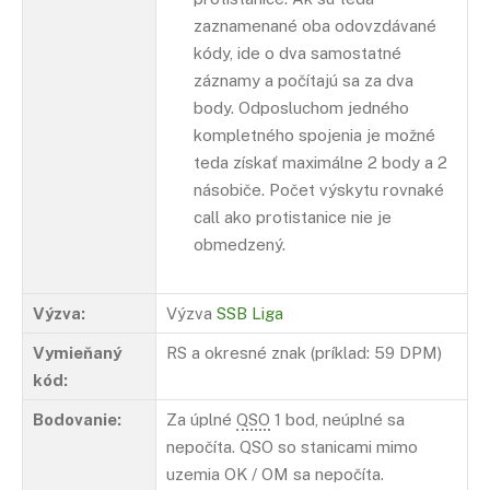
zaznamenané oba odovzdávané
kódy, ide o dva samostatné
záznamy a počítajú sa za dva
body. Odposluchom jedného
kompletného spojenia je možné
teda získať maximálne 2 body a 2
násobiče. Počet výskytu rovnaké
call ako protistanice nie je
obmedzený.
Výzva:
Výzva
SSB Liga
Vymieňaný
RS a okresné znak (príklad: 59 DPM)
kód:
Bodovanie:
Za úplné
QSO
1 bod, neúplné sa
nepočíta. QSO so stanicami mimo
uzemia OK / OM sa nepočíta.