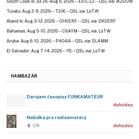
South Cook Is: Jul 26-Aug 6, 2026 -- E51CZZ -- QSL via: IK2DUW
Tuvalu: Aug 2-9, 2026 -- T2JK -- QSL via: LoTW
Aland Is: Aug 3-12, 2026 -- OH0ERF -- QSL via: DK0ERF
Bahamas: Aug 5-10, 2026 -- C6AYM -- QSL via: LoTW
Aruba: Aug 6-10, 2026 -- P40AA -- QSL via: DL4MM
El Salvador: Aug 7-14, 2026 -- YS -- QSL via: LoTW
HAMBAZÁR
Darujem časopisy FUNKAMATEUR
dohodou
Nabídka pro radioamatéry
CR
dohodou