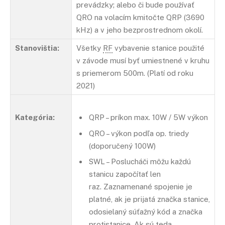
prevádzky; alebo či bude používať
QRO na volacím kmitočte QRP (3690
kHz) a v jeho bezprostrednom okolí.
Stanovištia:
Všetky
RF
vybavenie stanice použité
v závode musí byť umiestnené v kruhu
s priemerom 500m. (Platí od roku
2021)
Kategória:
QRP – príkon max. 10W / 5W výkon
QRO – výkon podľa op. triedy
(doporučený 100W)
SWL – Poslucháči môžu každú
stanicu započítať len
raz. Zaznamenané spojenie je
platné, ak je prijatá značka stanice,
odosielaný súťažný kód a značka
protistanice. Ak sú teda