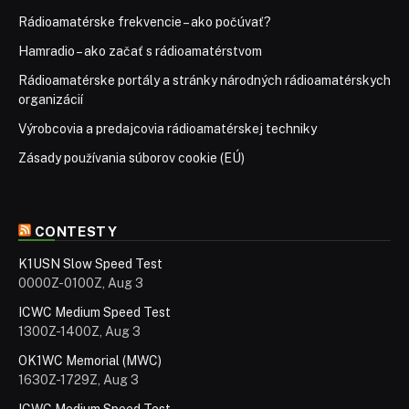
Rádioamatérske frekvencie – ako počúvať?
Hamradio – ako začať s rádioamatérstvom
Rádioamatérske portály a stránky národných rádioamatérskych
organizácií
Výrobcovia a predajcovia rádioamatérskej techniky
Zásady používania súborov cookie (EÚ)
CONTESTY
K1USN Slow Speed Test
0000Z-0100Z, Aug 3
ICWC Medium Speed Test
1300Z-1400Z, Aug 3
OK1WC Memorial (MWC)
1630Z-1729Z, Aug 3