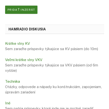
PRIDAŤ INZERÁT
HAMRADIO DISKUSIA
Krátke vlny KV
Sem zaraďte príspevky týkajúce sa KV pásiem (do 10m)
Veľmi krátke vlny VKV
Sem zaraďte príspevky týkajúce sa VKV pásiem (od 6m
vyššie)
Technika
Otázky, odpovede a nápady ku konštrukciám, zapojeniam,
úpravám zariadení
Iné
Sem patria príspevky, ktoré inde nie je možné zaradiť…