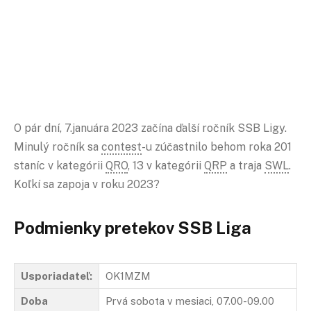
O pár dní, 7.januára 2023 začína ďalší ročník SSB Ligy.
Minulý ročník sa
contest
-u zúčastnilo behom roka 201
staníc v kategórii
QRO
, 13 v kategórii
QRP
a traja
SWL
.
Koľkí sa zapoja v roku 2023?
Podmienky pretekov SSB Liga
Usporiadateľ:
OK1MZM
Doba
Prvá sobota v mesiaci, 07.00-09.00