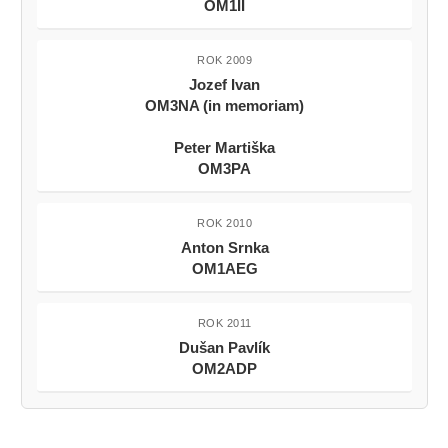
OM1II
ROK 2009
Jozef Ivan
OM3NA (in memoriam)
Peter Martiška
OM3PA
ROK 2010
Anton Srnka
OM1AEG
ROK 2011
Dušan Pavlík
OM2ADP