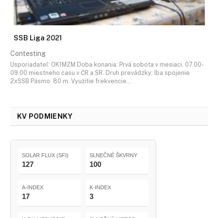
SSB Liga 2021
Contesting
Usporiadateľ: OK1MZM Doba konania: Prvá sobota v mesiaci, 07.00-
09.00 miestneho času v ČR a SR. Druh prevádzky: Iba spojenie
2xSSB Pásmo: 80 m. Využitie frekvencie…
KV PODMIENKY
SOLAR FLUX (SFI)
SLNEČNÉ ŠKVRNY
127
100
A-INDEX
K-INDEX
17
3