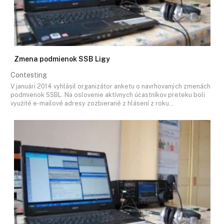
Zmena podmienok SSB Ligy
Contesting
V januári 2014 vyhlásil organizátor anketu o navrhovaných zmenách
podmienok SSBL. Na oslovenie aktívnych účastníkov preteku boli
využité e-mailové adresy zozbierané z hlásení z roku…