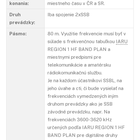
konania:
miestneho času v ČR a SR.
Druh
Iba spojenie 2xSSB
prevádzky:
Pásmo:
80 m. Využitie frekvencie musí byť v
súlade s frekvenčnou tabuľkou
IARU
REGION 1 HF BAND PLAN a
miestnymi predpismi pre
telekomunikácie a amatérsku
rádiokomunikačnú službu.
Je na každom účastníkovi SSBL, na
jeho úvahe a cti, či bude vysielať na
frekvenciách vymedzených iným
druhom prevádzky ako je SSB
závodné prevádzku, napr. Na
frekvenciách 3600-3620 kHz
určených podľa IARU REGION 1 HF
BAND PLAN pre digitálne druhy