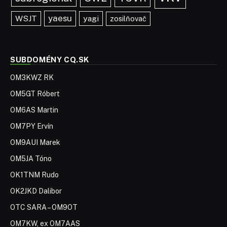
yaesu
WSJT
yagi
zosilňovač
SUBDOMÉNY CQ.SK
OM3KWZ RK
OM5GT Róbert
OM6AS Martin
OM7PY Ervín
OM9AUI Marek
OM5JA Tóno
OK1TNM Rudo
OK2JKD Dalibor
OTC SARA – OM9OT
OM7KW, ex OM7AAS