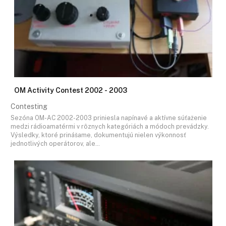
OM Activity Contest 2002 - 2003
Contesting
Sezóna OM-AC 2002-2003 priniesla napínavé a aktívne súťaženie
medzi rádioamatérmi v rôznych kategóriách a módoch prevádzky.
Výsledky, ktoré prinášame, dokumentujú nielen výkonnosť
jednotlivých operátorov, ale…