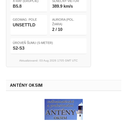
X-RAY (ERUPCIE)
SLNEČNÝ VIETOR
B5.8
389.9 km/s
GEOMAG. POLE
AURORA (POL.
UNSETTLD
ŽIARA)
2 / 10
ÚROVEŇ ŠUMU (S-METER)
S2-S3
Aktualizované: 03 Aug 2026 1705 GMT UTC
ANTÉNY OK5IM