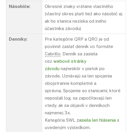
Násobiče:
Okresné znaky vrátane vlastného
(vlastný okres platí tiež ako násobič aj
ak ho stanica nezíska od iného
účastníka závodu)
Denníky:
Pre kategórie QRP a QRO je od
povinné zaslať denník vo formáte
Cabrillo
. Denník sa zasiela
cez
webové stránky
závodu
najneskôr v piatok po
závode. Uznávajú sa len spojenia
obojstranne kompletné a
správna. Spojenie so stanicami, ktoré
neposlali log, sa započítavajú len
vtedy, ak sa objavili v denníkoch
najmenej 3x.
Kategória SWL
zasiela len hlásenia
s
uvedeným výsledkom.