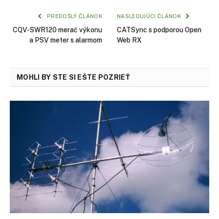
PREDOŠLÝ ČLÁNOK
NASLEDUJÚCI ČLÁNOK
CQV-SWR120 merač výkonu
CATSync s podporou Open
a PSV meter s alarmom
Web RX
MOHLI BY STE SI EŠTE POZRIEŤ