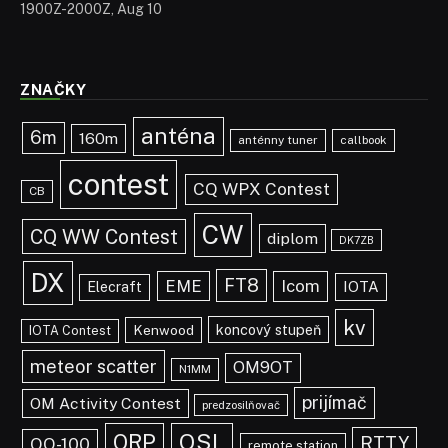
1900Z-2000Z, Aug 10
ZNAČKY
anténa
6m
160m
anténny tuner
callbook
contest
CQ WPX Contest
CB
CW
CQ WW Contest
diplom
DK7ZB
DX
FT8
EME
Icom
IOTA
Elecraft
kv
koncový stupeň
Kenwood
IOTA Contest
meteor scatter
OM9OT
N1MM
prijímač
OM Activity Contest
predzosilňovač
QRP
QSL
RTTY
QO-100
remote station