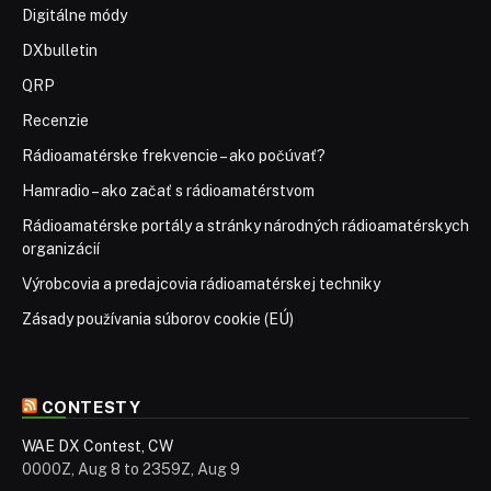
Digitálne módy
DXbulletin
QRP
Recenzie
Rádioamatérske frekvencie – ako počúvať?
Hamradio – ako začať s rádioamatérstvom
Rádioamatérske portály a stránky národných rádioamatérskych
organizácií
Výrobcovia a predajcovia rádioamatérskej techniky
Zásady používania súborov cookie (EÚ)
CONTESTY
WAE DX Contest, CW
0000Z, Aug 8 to 2359Z, Aug 9