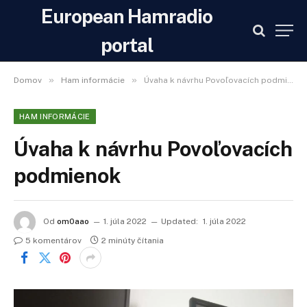
European Hamradio
portal
»
»
Domov
Ham informácie
Úvaha k návrhu Povoľovacích podmienok
HAM INFORMÁCIE
Úvaha k návrhu Povoľovacích
podmienok
Od
om0aao
1. júla 2022
Updated:
1. júla 2022
5 komentárov
2 minúty čítania