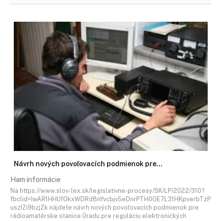
Návrh nových povoľovacích podmienok pre…
Ham informácie
Na https://www.slov-lex.sk/legislativne-procesy/SK/LP/2022/310?
fbclid=IwAR1HHUfOkxWDRd8nYvcbjv5eDnrPTH0OE7L31HKpverbTzP
uszIZi9bzjZk nájdete návrh nových povoľovacích podmienok pre
rádioamatérske stanice Úradu pre reguláciu elektronických