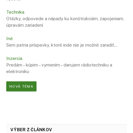
Technika
Otázky, odpovede a nápady ku konštrukciám, zapojeniam,
úpravám zariadení
Iné
Sem patria príspevky, ktoré inde nie je možné zaradiť…
Inzercia
Predám – kúpim – vymením – darujem rádiotechniku a
elektroniku
NOVÁ TÉMA
VÝBER Z ČLÁNKOV