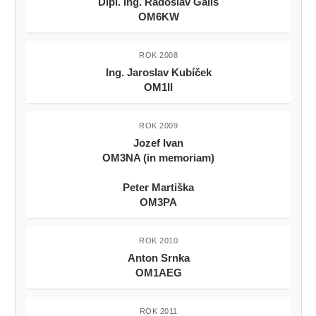
Dipl. Ing. Radoslav Gališ
OM6KW
ROK 2008
Ing. Jaroslav Kubíček
OM1II
ROK 2009
Jozef Ivan
OM3NA (in memoriam)
Peter Martiška
OM3PA
ROK 2010
Anton Srnka
OM1AEG
ROK 2011