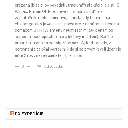
orezaná (klasici by povedali „tradičná“) alokácia, ale aj 10
W max. Pritom QRP je „neveľmi vhodný mód“ pre
začiatočníka, lebo demotivuje (nie každý to berie ako
challenge, ako ja – a aj to v podstate z donútenia, lebo na
domácom QTH KV anténu neumiestnim, tak behám po
kopcoch, pochopiteľne, nie s 5kilovým rádiom). Buď ho
prekričia, alebo sa nedokričí on sám. Aj keď, pravda, v
porovnaní s takými portošmi, kde si po prvom leveli licencie
ešte 2 roky nezavysielate (!!!) je to raj.
0
Odpovedať
DX EXPEDÍCIE