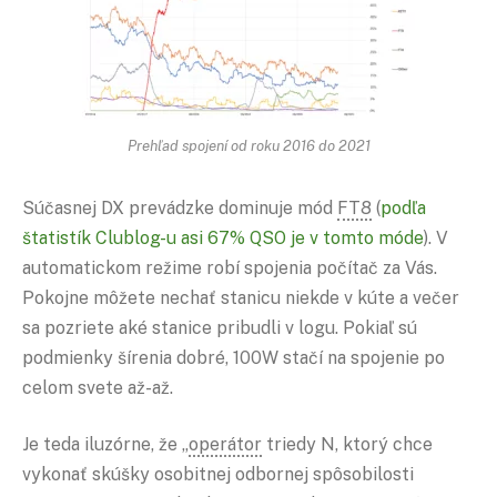
Prehľad spojení od roku 2016 do 2021
Súčasnej DX prevádzke dominuje mód
FT8
(
podľa
štatistík Clublog-u asi 67%
QSO
je v tomto móde
). V
automatickom režime robí spojenia počítač za Vás.
Pokojne môžete nechať stanicu niekde v kúte a večer
sa pozriete aké stanice pribudli v logu. Pokiaľ sú
podmienky šírenia dobré, 100W stačí na spojenie po
celom svete až-až.
Je teda iluzórne, že „
operátor
triedy N, ktorý chce
vykonať skúšky osobitnej odbornej spôsobilosti