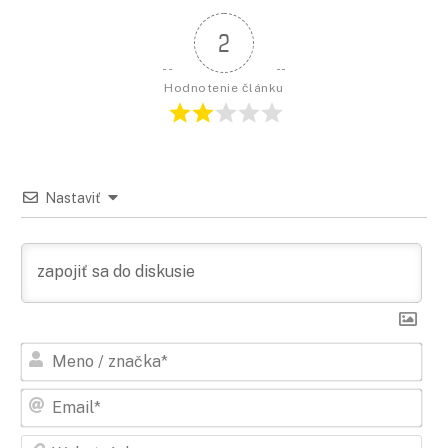
2
Hodnotenie článku
Nastaviť
Men
/
zna
Ema
Web