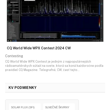
CQ World Wide WPX Contest 2024 CW
Contesting
CQ World Wide WPX Contest je jedným z najpopulárnejších
rádioamatérskych súťaží na svete, ktorá sa koná každoročne podľa
pravidiel CQ Magazine. Telegrafná, CW, časť tejto…
KV PODMIENKY
SOLAR FLUX (SFI)
SLNEČNÉ ŠKVRNY