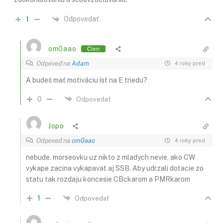
Odpovedať
1
om0aao
Člen
Odpoveď na
Adam
4 roky pred
A budeš mať motiváciu ísť na E triedu?
0
Odpovedať
Jopo
Odpoveď na
om0aao
4 roky pred
nebude. morseovku uz nikto z mladych nevie, ako CW
vykape zacina vykapavat aj SSB. Aby udrzali dotacie zo
statu tak rozdaju koncesie CBckarom a PMRkarom
1
Odpovedať