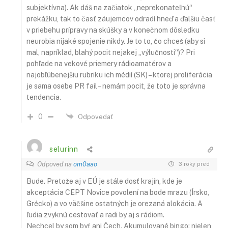
subjektívna). Ak dáš na začiatok „neprekonateľnú“
prekážku, tak to časť záujemcov odradí hneď a ďalšiu časť
v priebehu prípravy na skúšky a v konečnom dôsledku
neurobia nijaké spojenie nikdy. Je to to, čo chceš (aby si
mal, napríklad, blahý pocit nejakej „výlučnosti“)? Pri
pohľade na vekové priemery rádioamatérov a
najobľúbenejšiu rubriku ich médií (SK) – ktorej proliferácia
je sama osebe PR fail – nemám pocit, že toto je správna
tendencia.
0
Odpovedať
selurinn
Odpoveď na
om0aao
3 roky pred
Bude. Pretože aj v EÚ je stále dosť krajín, kde je
akceptácia CEPT Novice povolení na bode mrazu (Írsko,
Grécko) a vo väčšine ostatných je orezaná alokácia. A
ľudia zvyknú cestovať a radi by aj s rádiom.
Nechcel by som byť ani Čech. Akumulované bingo: nielen