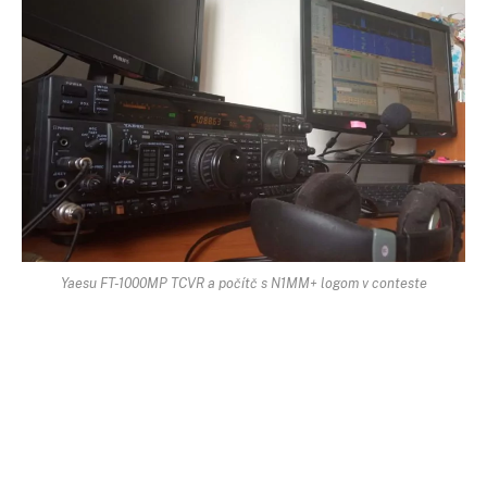
Yaesu FT-1000MP TCVR a počítč s N1MM+ logom v conteste