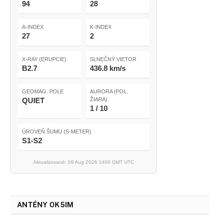
94
28
A-INDEX
K-INDEX
27
2
X-RAY (ERUPCIE)
SLNEČNÝ VIETOR
B2.7
436.8 km/s
GEOMAG. POLE
AURORA (POL.
QUIET
ŽIARA)
1 / 10
ÚROVEŇ ŠUMU (S-METER)
S1-S2
Aktualizované: 09 Aug 2026 1400 GMT UTC
ANTÉNY OK5IM