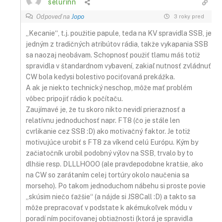
selurinn
Odpoveď na
Jopo
3 roky pred
„Kecanie“, t.j. použitie papule, teda na KV spravidla SSB, je
jedným z tradičných atribútov rádia, takže vykapania SSB
sa naozaj neobávam. Schopnosť použiť tlamu máš totiž
spravidla v štandardnom vybavení, zakiaľ nutnosť zvládnuť
CW bola kedysi bolestivo pociťovaná prekážka.
A ak je niekto technický neschop, môže mať problém
vôbec pripojiť rádio k počítaču.
Zaujímavé je, že tu skoro nikto nevidí prieraznosť a
relatívnu jednoduchosť napr. FT8 (čo je stále len
cvrlikanie cez SSB :D) ako motivačný faktor. Je totiž
motivujúce urobiť s FT8 za víkend celú Európu. Kým by
začiatočník urobil podobný výlov na SSB, trvalo by to
dlhšie resp. DLLLHOOO (ale pravdepodobne kratšie, ako
na CW so zarátaním celej tortúry okolo naučenia sa
morseho). Po takom jednoduchom nábehu si proste povie
„skúsim niečo ťažšie“ (a nájde si JS8Call :D) a takto sa
môže prepracovať v podstate k akémukoľvek módu v
poradí ním pociťovanej obtiažnosti (ktorá je spravidla