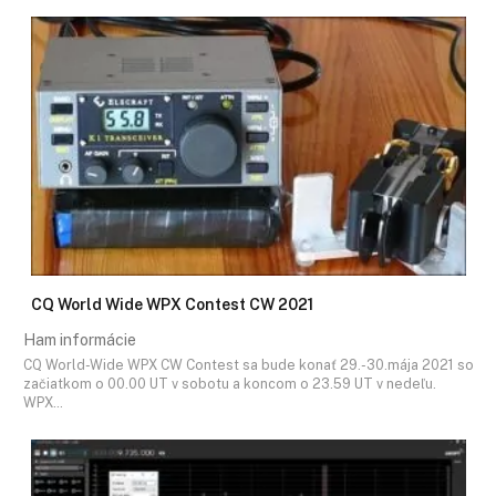
CQ World Wide WPX Contest CW 2021
Ham informácie
CQ World-Wide WPX CW Contest sa bude konať 29.-30.mája 2021 so
začiatkom o 00.00 UT v sobotu a koncom o 23.59 UT v nedeľu.
WPX…