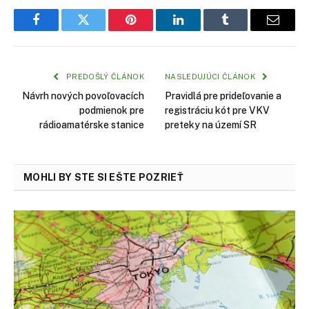
Facebook
Twitter
Pinterest
LinkedIn
Tumblr
Email
PREDOŠLÝ ČLÁNOK
NASLEDUJÚCI ČLÁNOK
Návrh nových povoľovacích
Pravidlá pre prideľovanie a
podmienok pre
registráciu kót pre VKV
rádioamatérske stanice
preteky na území SR
MOHLI BY STE SI EŠTE POZRIEŤ