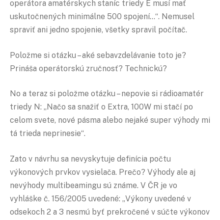
operátora amatérskych staníc triedy E musí mať
uskutočnených minimálne 500 spojení…“. Nemusel
spraviť ani jedno spojenie, všetky spravil počítač.
Položme si otázku – aké sebavzdelávanie toto je?
Prináša operátorskú zručnosť? Technickú?
No a teraz si položme otázku – nepovie si rádioamatér
triedy N: „Načo sa snažiť o Extra, 100W mi stačí po
celom svete, nové pásma alebo nejaké super výhody mi
tá trieda neprinesie“.
Zato v návrhu sa nevyskytuje definícia počtu
výkonových prvkov vysielača. Prečo? Výhody ale aj
nevýhody multibeamingu sú známe. V ČR je vo
vyhláške č. 156/2005 uvedené: „Výkony uvedené v
odsekoch 2 a 3 nesmú byť prekročené v súčte výkonov