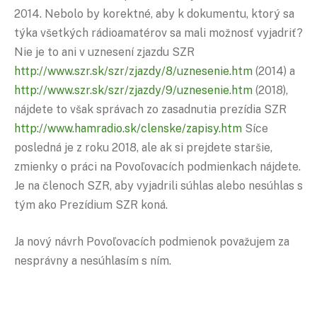
2014. Nebolo by korektné, aby k dokumentu, ktorý sa
týka všetkých rádioamatérov sa mali možnosť vyjadriť?
Nie je to ani v uznesení zjazdu SZR
http://www.szr.sk/szr/zjazdy/8/uznesenie.htm
(2014) a
http://www.szr.sk/szr/zjazdy/9/uznesenie.htm
(2018),
nájdete to však správach zo zasadnutia prezídia SZR
http://www.hamradio.sk/clenske/zapisy.htm
Síce
posledná je z roku 2018, ale ak si prejdete staršie,
zmienky o práci na Povoľovacích podmienkach nájdete.
Je na členoch SZR, aby vyjadrili súhlas alebo nesúhlas s
tým ako Prezídium SZR koná.
Ja nový návrh Povoľovacích podmienok považujem za
nesprávny a nesúhlasím s ním.