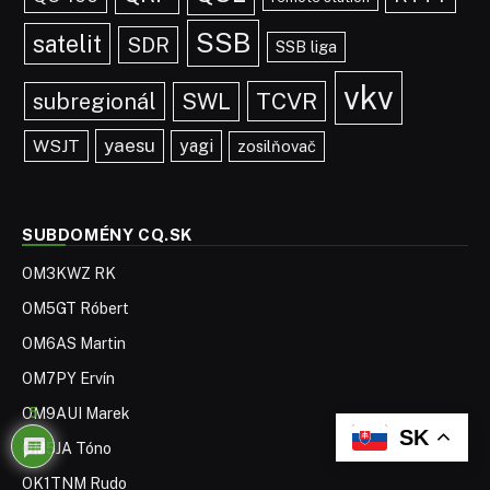
SSB
satelit
SDR
SSB liga
vkv
TCVR
subregionál
SWL
yaesu
WSJT
yagi
zosilňovač
SUBDOMÉNY CQ.SK
OM3KWZ RK
OM5GT Róbert
OM6AS Martin
OM7PY Ervín
5
OM9AUI Marek
SK
OM5JA Tóno
OK1TNM Rudo