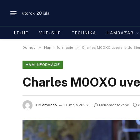
utorok, 28 júla
LF+HF
VHF+SHF
TECHNIKA
HAMBAZÁR
»
»
Domov
Ham informácie
Charles M0OXO uvedený do Sien
HAM INFORMÁCIE
Charles M0OXO uve
Od
om0aao
19. mája 2026
Nekomentované
2