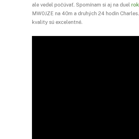
ale vedel počúvať. Spomínam si aj na duel
rok
MW0JZE na 40m a druhých 24 hodín Charles. 
kvality sú excelentné.