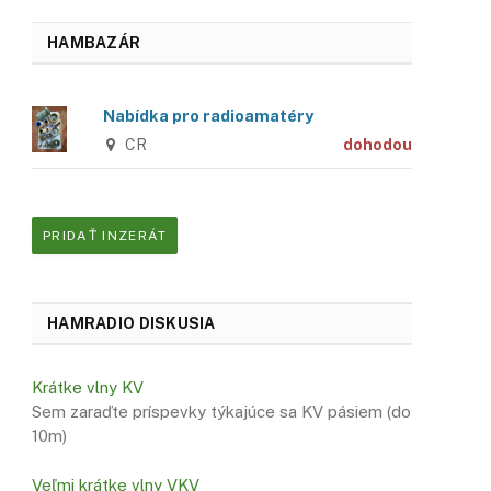
HAMBAZÁR
Nabídka pro radioamatéry
CR
dohodou
PRIDAŤ INZERÁT
HAMRADIO DISKUSIA
Krátke vlny KV
Sem zaraďte príspevky týkajúce sa KV pásiem (do
10m)
Veľmi krátke vlny VKV