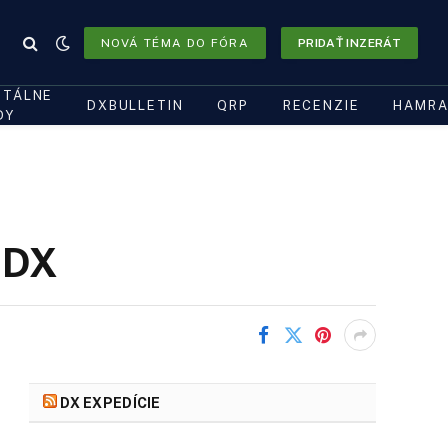
NOVÁ TÉMA DO FÓRA
PRIDAŤ INZERÁT
ITÁLNE
DXBULLETIN
QRP
RECENZIE
HAMRA
DY
 DX
DX EXPEDÍCIE