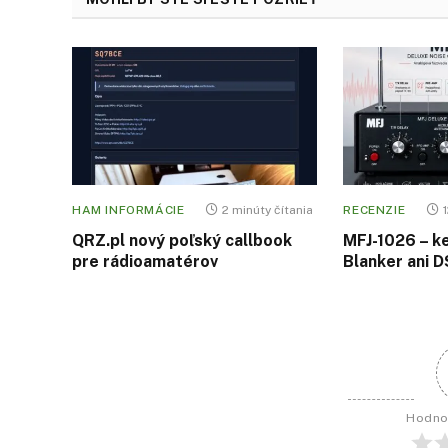
HAM INFORMÁCIE
2 minúty čítania
RECENZIE
QRZ.pl nový poľský callbook
MFJ-1026 – k
pre rádioamatérov
Blanker ani 
Hodno