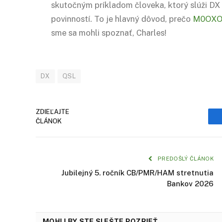
skutočným príkladom človeka, ktorý slúži DX
povinností. To je hlavný dôvod, prečo
M0OX
sme sa mohli spoznať, Charles!
DX
QSL
ZDIEĽAJTE
ČLÁNOK
PREDOŠLÝ ČLÁNOK
Jubilejný 5. ročník CB/PMR/HAM stretnutia
Bankov 2026
MOHLI BY STE SI EŠTE POZRIEŤ