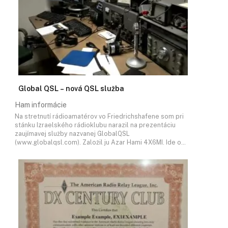
Global QSL – nová QSL služba
Ham informácie
Na stretnutí rádioamatérov vo Friedrichshafene som pri
stánku Izraelského rádioklubu narazil na prezentáciu
zaujímavej služby nazvanej GlobalQSL
(www.globalqsl.com). Založil ju Azar Hami 4X6MI. Ide o…