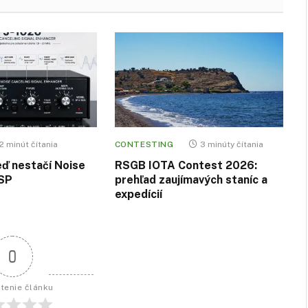
12 minút čítania
CONTESTING
3 minúty čítania
eď nestačí Noise
RSGB IOTA Contest 2026:
DSP
prehľad zaujímavých staníc a
expedícií
0
tenie článku