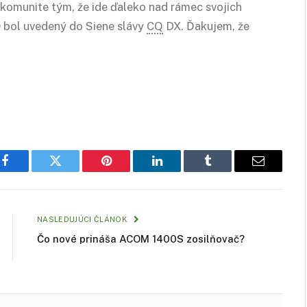
 komunite tým, že ide ďaleko nad rámec svojich
O
bol uvedený do Siene slávy
CQ
DX. Ďakujem, že
Facebook
Twitter
Pinterest
LinkedIn
Tumblr
Email
NASLEDUJÚCI ČLÁNOK
Čo nové prináša ACOM 1400S zosilňovač?