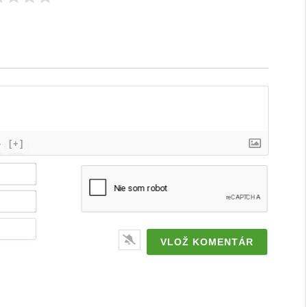
}
[+]
Meno
/
značka*
Email*
Webstránka