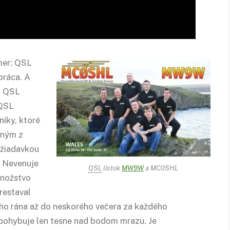
mer: QSL
 práca. A
h QSL
 QSL
íky, ktoré
edným z
ožiadavkou
. Nevenuje
QSL
lístok
MW9W
a MC0SHL
množstvo
restaval
ého rána až do neskorého večera za každého
i pohybuje len tesne nad bodom mrazu. Je