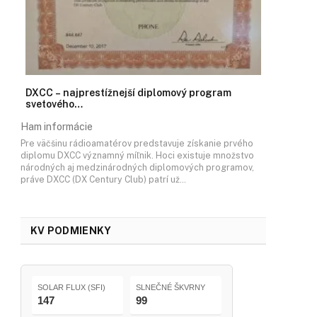
DXCC – najprestížnejší diplomový program
svetového…
Ham informácie
Pre väčšinu rádioamatérov predstavuje získanie prvého
diplomu DXCC významný míľnik. Hoci existuje množstvo
národných aj medzinárodných diplomových programov,
práve DXCC (DX Century Club) patrí už…
KV PODMIENKY
SOLAR FLUX (SFI)
SLNEČNÉ ŠKVRNY
147
99