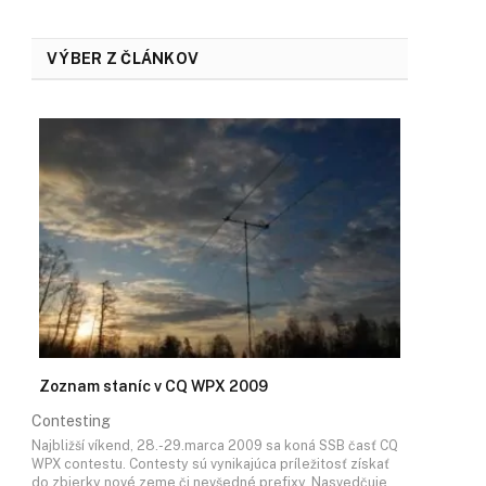
VÝBER Z ČLÁNKOV
Zoznam staníc v CQ WPX 2009
Contesting
Najbližší víkend, 28.-29.marca 2009 sa koná SSB časť CQ
WPX contestu. Contesty sú vynikajúca príležitosť získať
do zbierky nové zeme či nevšedné prefixy. Nasvedčuje