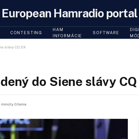
European Hamradio portal
HAM
DIG
CONTESTING
SOFTWARE
INFORMÁCIE
MÓ
e slávy CQ DX
dený do Siene slávy CQ
 minúty čítania