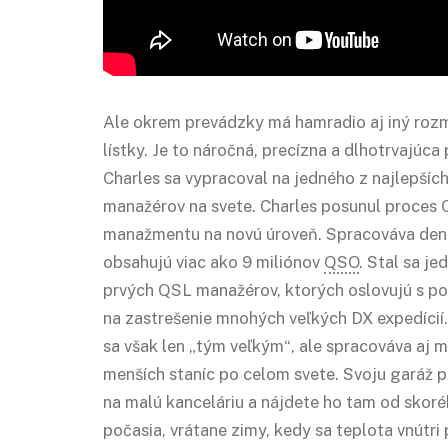
Ale okrem prevádzky má hamradio aj iný roz
lístky. Je to náročná, precízna a dlhotrvajúca
Charles sa vypracoval na jedného z najlepšíc
manažérov na svete. Charles posunul proces
manažmentu na novú úroveň. Spracováva denn
obsahujú viac ako 9 miliónov
QSO
. Stal sa j
prvých QSL manažérov, ktorých oslovujú s p
na zastrešenie mnohých veľkých DX expedícií
sa však len „tým veľkým“, ale spracováva aj 
menších staníc po celom svete. Svoju garáž p
na malú kanceláriu a nájdete ho tam od skor
počasia, vrátane zimy, kedy sa teplota vnútr