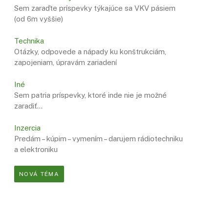
Sem zaraďte príspevky týkajúce sa VKV pásiem
(od 6m vyššie)
Technika
Otázky, odpovede a nápady ku konštrukciám,
zapojeniam, úpravám zariadení
Iné
Sem patria príspevky, ktoré inde nie je možné
zaradiť…
Inzercia
Predám – kúpim – vymením – darujem rádiotechniku
a elektroniku
NOVÁ TÉMA