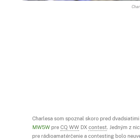
Cha
Charlesa som spoznal skoro pred dvadsiatimi
MW5W
pre
CQ WW
DX
contest
. Jedným z ni
pre rádioamatérčenie a contesting bolo neuve