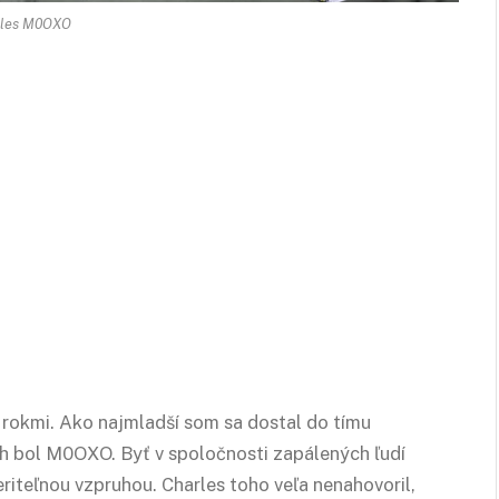
rles M0OXO
 rokmi. Ako najmladší som sa dostal do tímu
ch bol M0OXO. Byť v spoločnosti zapálených ľudí
riteľnou vzpruhou. Charles toho veľa nenahovoril,