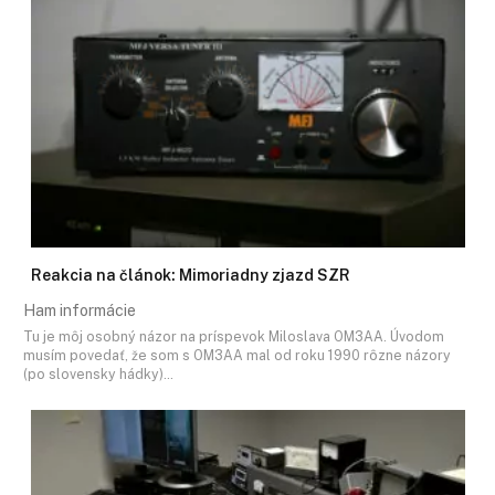
Reakcia na článok: Mimoriadny zjazd SZR
Ham informácie
Tu je môj osobný názor na príspevok Miloslava OM3AA. Úvodom
musím povedať, že som s OM3AA mal od roku 1990 rôzne názory
(po slovensky hádky)…