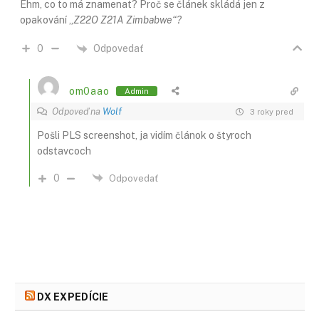
Ehm, co to má znamenat? Proč se článek skládá jen z
opakování „
Z22O Z21A Zimbabwe“?
Odpovedať
0
om0aao
Admin
Odpoveď na
Wolf
3 roky pred
Pošli PLS screenshot, ja vidím článok o štyroch
odstavcoch
0
Odpovedať
DX EXPEDÍCIE