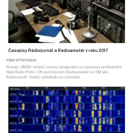
Časopisy Rádiožurnál a Radioamatér v roku 2017
Ham informácie
Roman, OM3EI, ohlásil zmenu týkajúceho sa časopisu vydávaného
Ham Radio Print v OK pod názvom Radioamatér a v OM ako
Rádiožurnál. Český radioklub sa rozhodol…