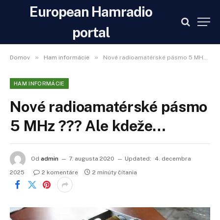
European Hamradio
portal
»
»
Domov
Ham informácie
Nové radioamatérské pásmo 5 MHz ??? Ale kdeže…
HAM INFORMÁCIE
Nové radioamatérské pásmo
5 MHz ??? Ale kdeže…
Od
admin
7. augusta 2020
Updated:
4. decembra
2025
2 komentáre
2 minúty čítania