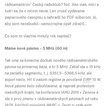
rádioamatérov“ Český radioklub? Nič. Ako inak, mlčí a
tvári sa, že o ničom nevie. Len zrušil vydávanie
papierového časopisu a nahradil ho PDF súborom. Jó,
aby som nezabudol – samozrejme opäť zdražil…
Čo som to vlastne minulý rok napísal?
Máme nové pásmo – 5 MHz (60 m)
Tak sme sa konečne dočkali nového rádioamatérskeho
pásma na primárnej báze, a to 5 MHz. Zatiaľ ide o 15 kHz
na začiatku segmentu, t. j. 5351,5 – 5366,5 kHz, ale
aspoň niečo, HI! V našom regióne je povolené
EIRP
15 W.
Nové pásmo bolo odsúhlasené, aj napriek protestom
niekoľkých krajín, na konferencii IARU 2015 v Ženeve a
ide o prvú zmenu v rádioamatérskych pásmach od roku
1979, keď boli povolené
WARC
-y. Teraz si však ešte