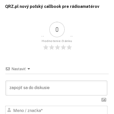
QRZ.pl nový poľský callbook pre rádioamatérov
0
Hodnotenie článku
Nastaviť
Men
/