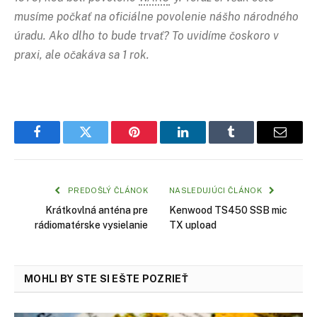
musíme počkať na oficiálne povolenie nášho národného
úradu. Ako dlho to bude trvať? To uvidíme čoskoro v
praxi, ale očakáva sa 1 rok.
Facebook
Twitter
Pinterest
LinkedIn
Tumblr
Email
PREDOŠLÝ ČLÁNOK
NASLEDUJÚCI ČLÁNOK
Krátkovlná anténa pre
Kenwood TS450 SSB mic
rádiomatérske vysielanie
TX upload
MOHLI BY STE SI EŠTE POZRIEŤ