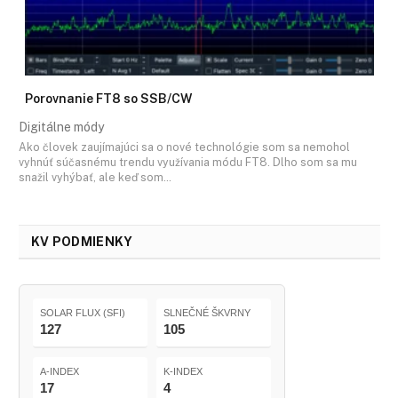
Porovnanie FT8 so SSB/CW
Digitálne módy
Ako človek zaujímajúci sa o nové technológie som sa nemohol
vyhnúť súčasnému trendu využívania módu FT8. Dlho som sa mu
snažil vyhýbať, ale keď som…
KV PODMIENKY
SOLAR FLUX (SFI)
SLNEČNÉ ŠKVRNY
127
105
A-INDEX
K-INDEX
17
4