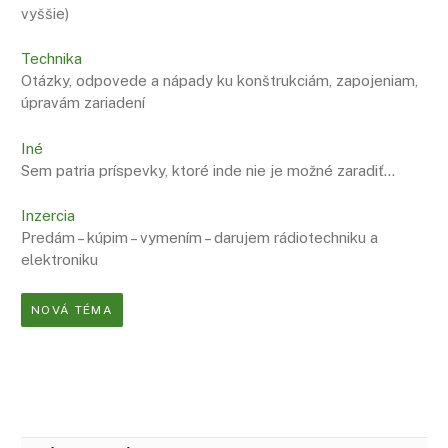
vyššie)
Technika
Otázky, odpovede a nápady ku konštrukciám, zapojeniam,
úpravám zariadení
Iné
Sem patria príspevky, ktoré inde nie je možné zaradiť…
Inzercia
Predám – kúpim – vymením – darujem rádiotechniku a
elektroniku
NOVÁ TÉMA