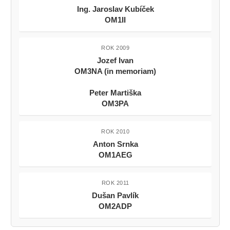
Ing. Jaroslav Kubíček
OM1II
ROK 2009
Jozef Ivan
OM3NA (in memoriam)
Peter Martiška
OM3PA
ROK 2010
Anton Srnka
OM1AEG
ROK 2011
Dušan Pavlík
OM2ADP