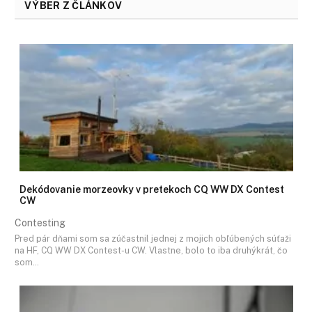
VÝBER Z ČLÁNKOV
Dekódovanie morzeovky v pretekoch CQ WW DX Contest
CW
Contesting
Pred pár dňami som sa zúčastnil jednej z mojich obľúbených súťaži
na HF, CQ WW DX Contest-u CW. Vlastne, bolo to iba druhýkrát, čo
som…