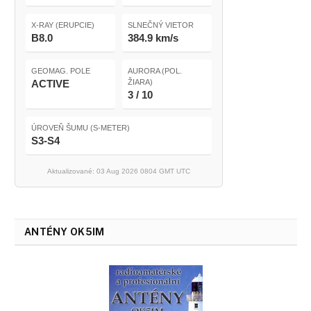
X-RAY (ERUPCIE)
SLNEČNÝ VIETOR
B8.0
384.9 km/s
GEOMAG. POLE
AURORA (POL.
ACTIVE
ŽIARA)
3 / 10
ÚROVEŇ ŠUMU (S-METER)
S3-S4
Aktualizované: 03 Aug 2026 0804 GMT UTC
ANTÉNY OK5IM