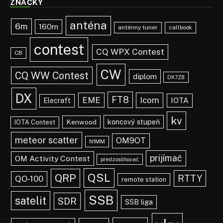
ZNAČKY
anténa
6m
160m
anténny tuner
callbook
contest
CQ WPX Contest
CB
CW
CQ WW Contest
diplom
DK7ZB
DX
FT8
EME
Icom
IOTA
Elecraft
kv
koncový stupeň
Kenwood
IOTA Contest
meteor scatter
OM9OT
N1MM
prijímač
OM Activity Contest
predzosilňovač
QSL
QRP
RTTY
QO-100
remote station
SSB
satelit
SDR
SSB liga