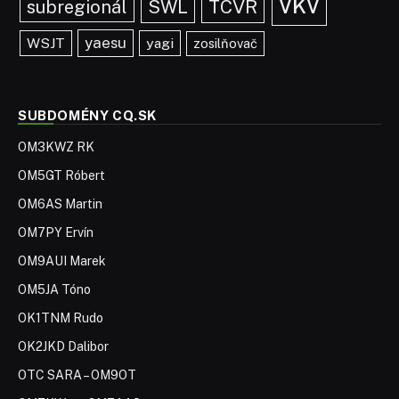
vkv
TCVR
subregionál
SWL
yaesu
WSJT
yagi
zosilňovač
SUBDOMÉNY CQ.SK
OM3KWZ RK
OM5GT Róbert
OM6AS Martin
OM7PY Ervín
OM9AUI Marek
OM5JA Tóno
OK1TNM Rudo
OK2JKD Dalibor
OTC SARA – OM9OT