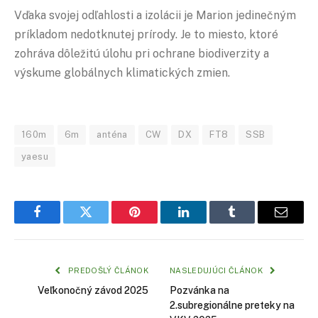
Vďaka svojej odľahlosti a izolácii je Marion jedinečným
príkladom nedotknutej prírody. Je to miesto, ktoré
zohráva dôležitú úlohu pri ochrane biodiverzity a
výskume globálnych klimatických zmien.
160m
6m
anténa
CW
DX
FT8
SSB
yaesu
Facebook
Twitter
Pinterest
LinkedIn
Tumblr
Email
PREDOŠLÝ ČLÁNOK
NASLEDUJÚCI ČLÁNOK
Veľkonočný závod 2025
Pozvánka na
2.subregionálne preteky na