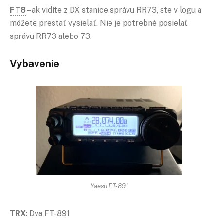
FT8
– ak vidíte z DX stanice správu RR73, ste v logu a
môžete prestať vysielať. Nie je potrebné posielať
správu RR73 alebo 73.
Vybavenie
Yaesu FT-891
TRX
: Dva FT-891