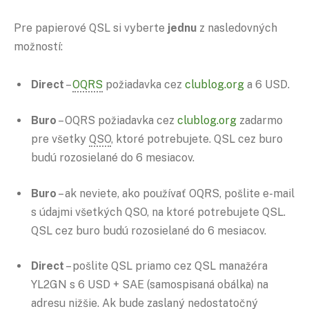
Pre papierové QSL si vyberte
jednu
z nasledovných
možností:
Direct
–
OQRS
požiadavka cez
clublog.org
a 6 USD.
Buro
– OQRS požiadavka cez
clublog.org
zadarmo
pre všetky
QSO
, ktoré potrebujete. QSL cez buro
budú rozosielané do 6 mesiacov.
Buro
– ak neviete, ako používať OQRS, pošlite e-mail
s údajmi všetkých QSO, na ktoré potrebujete QSL.
QSL cez buro budú rozosielané do 6 mesiacov.
Direct
– pošlite QSL priamo cez QSL manažéra
YL2GN s 6 USD + SAE (samospisaná obálka) na
adresu nižšie. Ak bude zaslaný nedostatočný