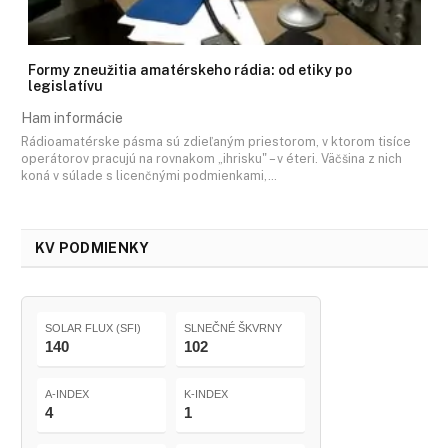
Formy zneužitia amatérskeho rádia: od etiky po
legislatívu
Ham informácie
Rádioamatérske pásma sú zdieľaným priestorom, v ktorom tisíce
operátorov pracujú na rovnakom „ihrisku" – v éteri. Väčšina z nich
koná v súlade s licenčnými podmienkami,…
KV PODMIENKY
SOLAR FLUX (SFI)
SLNEČNÉ ŠKVRNY
140
102
A-INDEX
K-INDEX
4
1