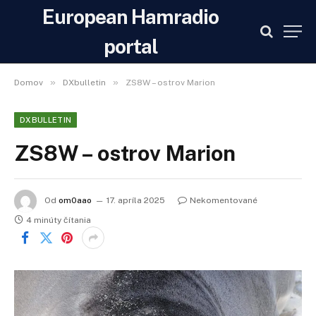
European Hamradio
portal
»
»
Domov
DXbulletin
ZS8W – ostrov Marion
DXBULLETIN
ZS8W – ostrov Marion
Od
om0aao
17. apríla 2025
Nekomentované
4 minúty čítania