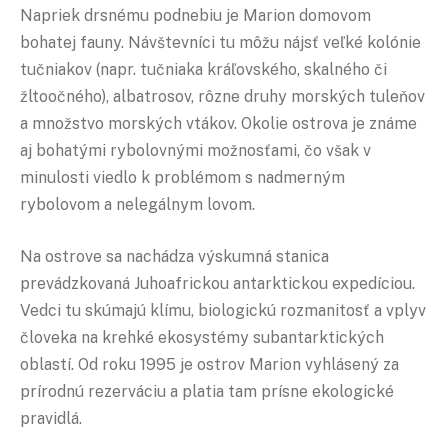
Napriek drsnému podnebiu je Marion domovom
bohatej fauny. Návštevníci tu môžu nájsť veľké kolónie
tučniakov (napr. tučniaka kráľovského, skalného či
žltoočného), albatrosov, rôzne druhy morských tuleňov
a množstvo morských vtákov. Okolie ostrova je známe
aj bohatými rybolovnými možnosťami, čo však v
minulosti viedlo k problémom s nadmerným
rybolovom a nelegálnym lovom.
Na ostrove sa nachádza výskumná stanica
prevádzkovaná Juhoafrickou antarktickou expedíciou.
Vedci tu skúmajú klímu, biologickú rozmanitosť a vplyv
človeka na krehké ekosystémy subantarktických
oblastí. Od roku 1995 je ostrov Marion vyhlásený za
prírodnú rezerváciu a platia tam prísne ekologické
pravidlá.