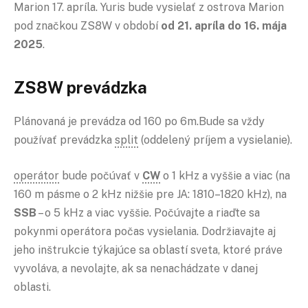
Marion 17. apríla. Yuris bude vysielať z ostrova Marion
pod značkou ZS8W v období
od 21. apríla do 16. mája
2025
.
ZS8W
prevádzka
Plánovaná je prevádza od 160 po 6m.Bude sa vždy
používať prevádzka
split
(oddelený príjem a vysielanie).
operátor
bude počúvať v
CW
o 1 kHz a vyššie a viac (na
160 m pásme o 2 kHz nižšie pre JA: 1810–1820 kHz), na
SSB
– o 5 kHz a viac vyššie. Počúvajte a riaďte sa
pokynmi operátora počas vysielania. Dodržiavajte aj
jeho inštrukcie týkajúce sa oblastí sveta, ktoré práve
vyvoláva, a nevolajte, ak sa nenachádzate v danej
oblasti.