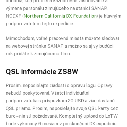
obdobia, keď prebieha každoročné zásobovanie a
výmena personálu zimujúceho na stanici SANAP.
NCDXF (
Northern California DX Foundation
) je hlavným
podporovateľom tejto expedície.
Mimochodom, voľné pracovné miesta môžete sledovať
na webovej stránke SANAP a možno sa aj vy budúci
rok pridáte k zimujúcemu tímu.
QSL
informácie ZS8W
Prosím, neposielajte žiadosti o opravu logu. Opravy
nebudú poskytované. Všetci individuálni
podporovatelia s príspevkom 20 USD a viac dostanú
QSL priamo. Prosím, neposielajte svoje QSL karty cez
buro – nie sú požadované. Kompletný upload do
LoTW
bude vykonaný 6 mesiacov po skončení DX expedície.