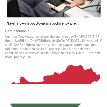
Návrh nových povoľovacích podmienok pre…
Ham informácie
Na https://www.slov-lex.sk/legislativne-procesy/SK/LP/2022/310?
fbclid=IwAR1HHUfOkxWDRd8nYvcbjv5eDnrPTH0OE7L31HKpverbTzP
uszIZi9bzjZk nájdete návrh nových povoľovacích podmienok pre
rádioamatérske stanice Úradu pre reguláciu elektronických
komunikácií a poštových služieb, ktorý znie takto: Návrh Opatrenie
Úradu pre reguláciu…