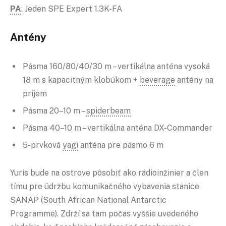
PA
: Jeden SPE Expert 1.3K-FA
Antény
Pásma 160/80/40/30 m – vertikálna anténa vysoká
18 m s kapacitným klobúkom +
beverage
antény na
príjem
Pásma 20–10 m –
spiderbeam
Pásma 40–10 m – vertikálna anténa DX-Commander
5-prvková
yagi
anténa pre pásmo 6 m
Yuris bude na ostrove pôsobiť ako rádioinžinier a člen
tímu pre údržbu komunikačného vybavenia stanice
SANAP (South African National Antarctic
Programme). Zdrží sa tam počas vyššie uvedeného