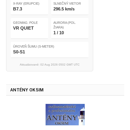
X-RAY (ERUPCIE)
SLNEČNÝ VIETOR
B7.3
296.5 km/s
GEOMAG. POLE
AURORA (POL.
VR QUIET
ŽIARA)
1 / 10
ÚROVEŇ ŠUMU (S-METER)
S0-S1
Aktualizované: 02 Aug 2026 0502 GMT UTC
ANTÉNY OK5IM