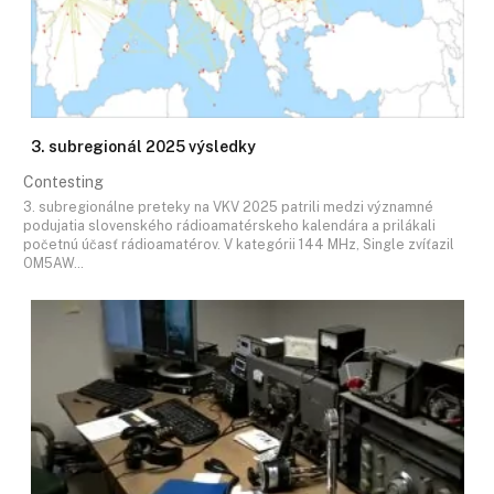
3. subregionál 2025 výsledky
Contesting
3. subregionálne preteky na VKV 2025 patrili medzi významné
podujatia slovenského rádioamatérskeho kalendára a prilákali
početnú účasť rádioamatérov. V kategórii 144 MHz, Single zvíťazil
OM5AW…