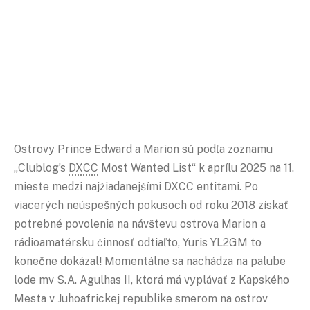
Ostrovy Prince Edward a Marion sú podľa zoznamu
„Clublog’s
DXCC
Most Wanted List“ k aprílu 2025 na 11.
mieste medzi najžiadanejšími DXCC entitami. Po
viacerých neúspešných pokusoch od roku 2018 získať
potrebné povolenia na návštevu ostrova Marion a
rádioamatérsku činnosť odtiaľto, Yuris YL2GM to
konečne dokázal! Momentálne sa nachádza na palube
lode mv S.A. Agulhas II, ktorá má vyplávať z Kapského
Mesta v Juhoafrickej republike smerom na ostrov