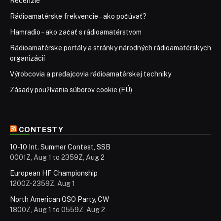
Recenzie
Rádioamatérske frekvencie – ako počúvať?
Hamradio – ako začať s rádioamatérstvom
Rádioamatérske portály a stránky národných rádioamatérskych
organizácií
Výrobcovia a predajcovia rádioamatérskej techniky
Zásady používania súborov cookie (EÚ)
CONTESTY
10-10 Int. Summer Contest, SSB
0001Z, Aug 1 to 2359Z, Aug 2
European HF Championship
1200Z-2359Z, Aug 1
North American QSO Party, CW
1800Z, Aug 1 to 0559Z, Aug 2