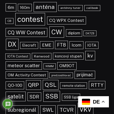
anténa
6m
160m
anténny tuner
callbook
contest
CQ WPX Contest
CB
CW
CQ WW Contest
diplom
DK7ZB
DX
FT8
EME
Icom
IOTA
Elecraft
kv
koncový stupeň
Kenwood
IOTA Contest
meteor scatter
OM9OT
N1MM
prijímač
OM Activity Contest
predzosilňovač
QSL
QRP
RTTY
QO-100
remote station
SSB
satelit
SDR
SSB liga
x
Budeme radi za vaše pripomienky,
DE
prosím, komentujte!
vkv
TCVR
subregionál
SWL