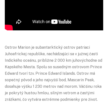
Ostrov Marion je subantarktický ostrov patriaci
Juhoafrickej republike, nachádzajúci sa v južnej časti
Indického oceánu, približne 2 000 km juhovýchodne od
Kapského Mesta. Spolu so susedným ostrovom Prince
Edward tvorí tzv. Prince Edward Islands. Ostrov má
sopečný pôvod a jeho najvyšší bod, Mascarin Peak,
dosahuje výšku 1 230 metrov nad morom. Väčšinu roka
je pokrytý hustou hmlou, silným vetrom a častými
zrážkami, čo vytvára extrémne podmienky pre život.